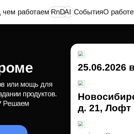
 чем работаем
RnD
AI
События
О работе
проме
25.06.2026 
ов или мощь для
здании продуктов.
Новосибирс
? Решаем
д. 21, Лофт