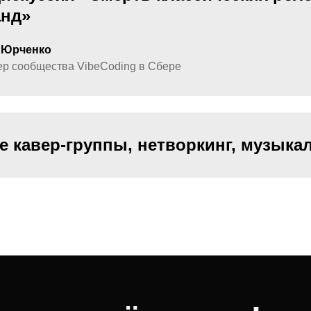
анд»
 Юрченко
р сообщества VibeCoding в Сбере
 кавер-группы, нетворкинг, музыка