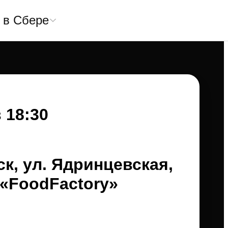
 в Сбере
в 18:30
к, ул. Ядринцевская,
 «FoodFactory»