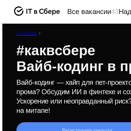
Все вакансии
43
Над
IT в Сбере
/
#каквсбере
Вайб‑кодинг в 
Вайб-кодинг — хайп для пет-проект
прома? Обсудим ИИ в финтехе и со
Ускорение или неоправданный риск
на митапе!
Регистрация закрыта