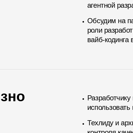
агентной разр
Обсудим на п
роли разработ
вайб‑кодинга 
езно
Разработчику
использовать 
Техлиду и арх
контроля каче