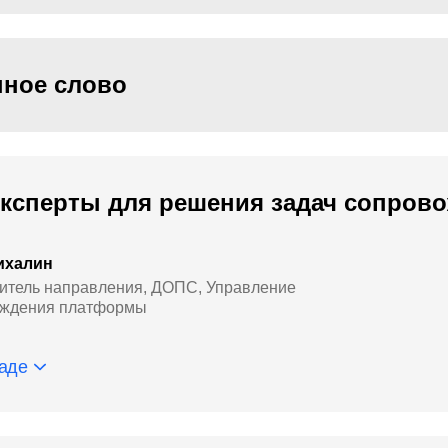
нное слово
 эксперты для решения задач сопров
ихалин
итель направления, ДОПС, Управление
ождения платформы
аде