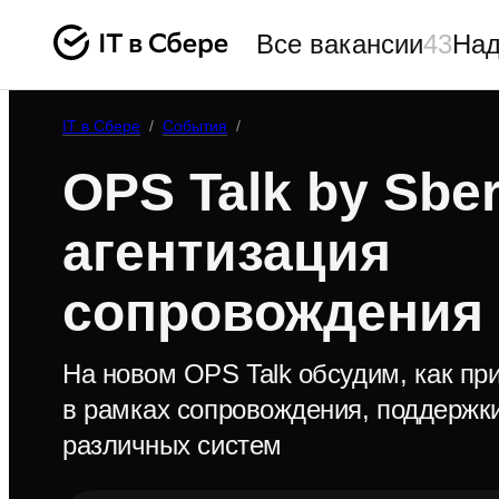
Все вакансии
43
Над
IT в Сбере
/
События
/
OPS Talk by Sber
агентизация
сопровождения
На новом OPS Talk обсудим, как пр
в рамках сопровождения, поддержк
различных систем