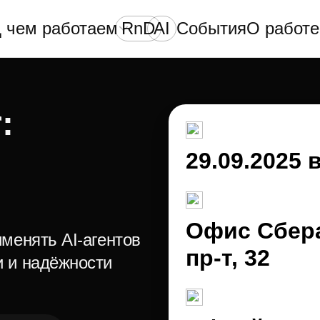
 чем работаем
RnD
AI
События
О работе
:
29.09.2025 
Офис Сбера
именять AI-агентов
пр‑т, 32
и и надёжности