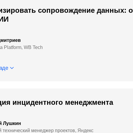
изировать сопровождение данных: от
ИИ
Дмитриев
a Platform, WB Tech
аде
ция инцидентного менеджмента
й Лушкин
 технический менеджер проектов, Яндекс