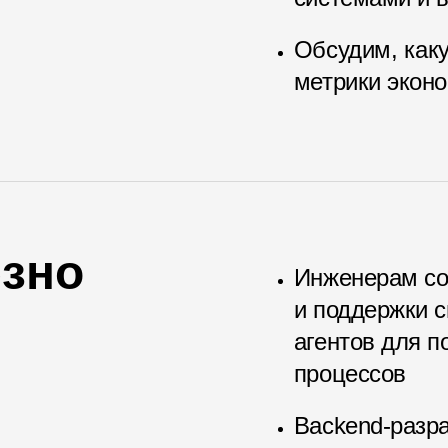
Обсудим, каку
метрики экон
езно
Инженерам со
и поддержки 
агентов для 
процессов
Backend-разр