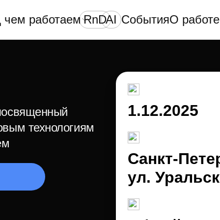
 чем работаем
RnD
AI
События
О работе
1.12.2025
 посвященный
довым технологиям
ем
Санкт-Пете
ул. Уральск