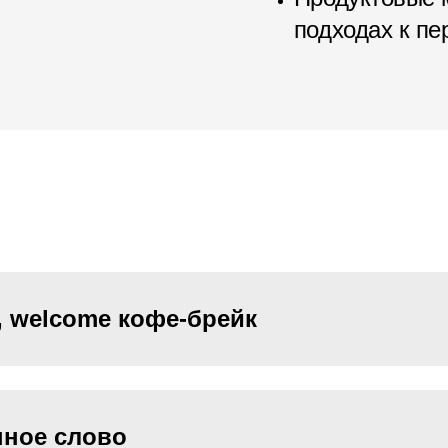
подходах к п
, welcome кофе-брейк
нное слово