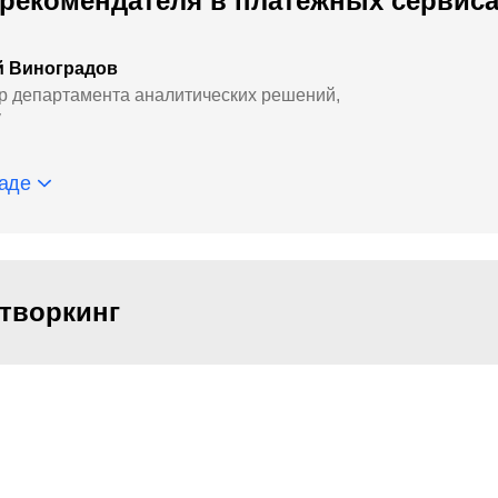
рекомендателя в платёжных сервис
й Виноградов
р департамента аналитических решений,
y
аде
творкинг