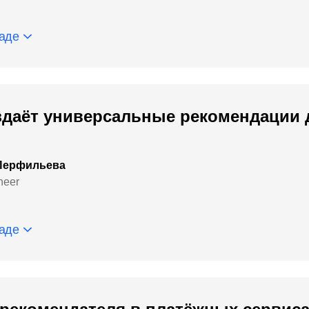
аде
здаёт универсальные рекомендации 
Перфильева
neer
аде