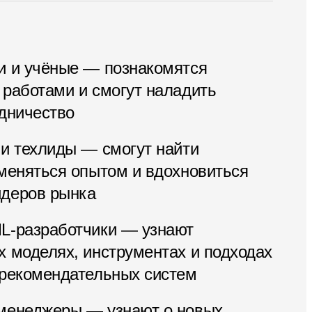
и и учёные — познакомятся
 работами и смогут наладить
удничество
 и техлиды — смогут найти
бменяться опытом и вдохновиться
деров рынка
L-разработчики — узнают
 моделях, инструментах и подходах
 рекомендательных систем
менеджеры — узнают о новых