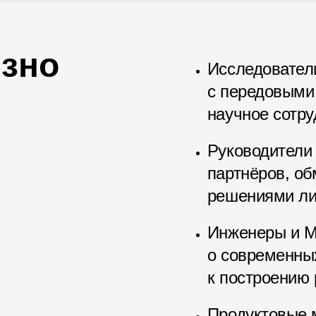
езно
Исследовател
с передовыми
научное сотр
Руководители
партнёров, о
решениями ли
Инженеры и M
о современных
к построению
Продуктовые 