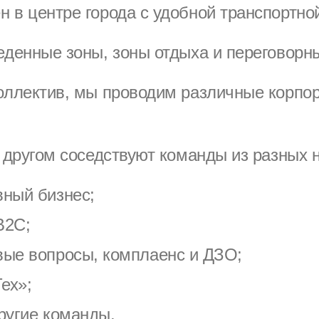
 в центре города с удобной транспортно
еденные зоны, зоны отдыха и переговорн
оллектив, мы проводим различные корпо
с другом соседствуют команды из разных 
вный бизнес;
B2C;
вые вопросы, комплаенс и ДЗО;
ех»;
ругие команды.