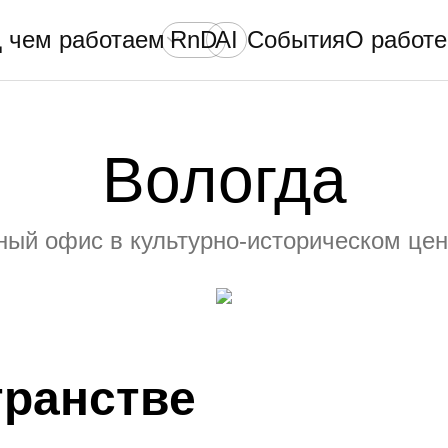
 чем работаем
RnD
AI
События
О работе
Вологда
ый офис в культурно-историческом цен
транстве