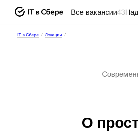
Все вакансии
43
Над
IT в Сбере
/
Локации
/
Современн
О прос