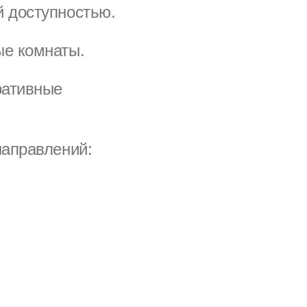
й доступностью.
ые комнаты.
ративные
направлений: