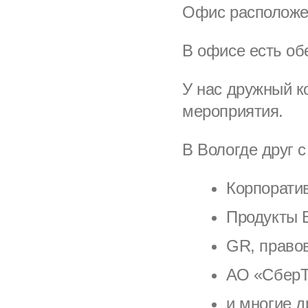
Офис расположен
В офисе есть об
У нас дружный к
мероприятия.
В Вологде друг 
Корпорати
Продукты 
GR, право
АО «СберТ
и многие д