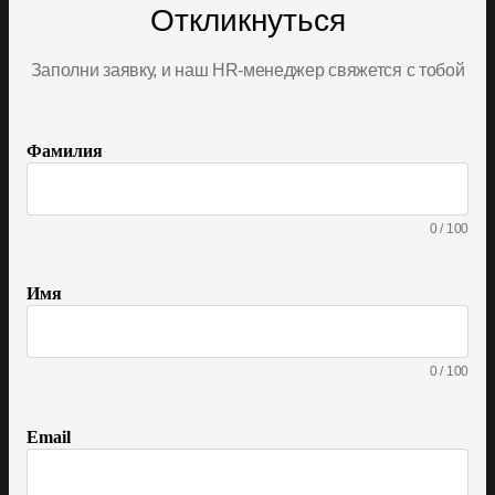
Откликнуться
Заполни заявку, и наш HR‑менеджер свяжется с тобой
Фамилия
0
/
100
Имя
0
/
100
Email