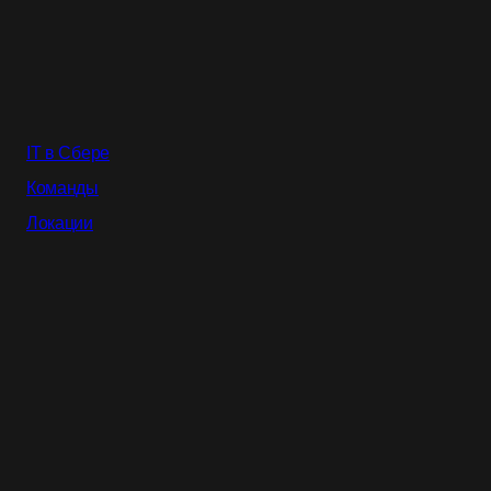
IT в Сбере
Команды
Локации
События
AI в Сбере
Почему мы
Все вакансии