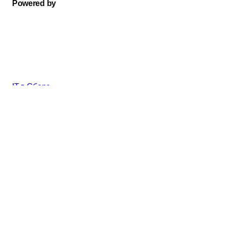
Powered by
IT в Сбере
Команды
Локации
События
AI в Сбере
Почему мы
Все вакансии