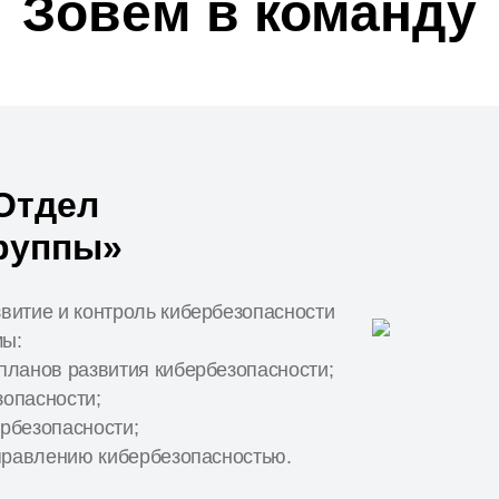
Зовём в команду
в
Отдел
руппы»
витие и контроль кибербезопасности
мы:
планов развития кибербезопасности;
опасности;
рбезопасности;
управлению кибербезопасностью.