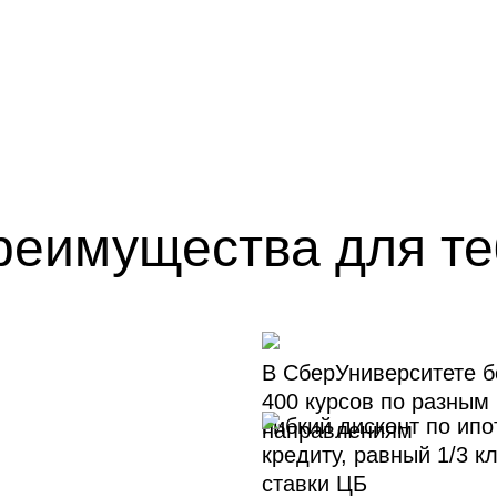
реимущества для те
В СберУниверситете 
400 курсов по разным
Гибкий дисконт по ип
направлениям
кредиту, равный 1/3 к
ставки ЦБ