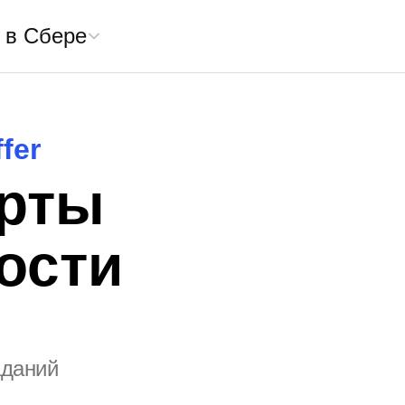
 в Сбере
fer
ерты
ости
аданий