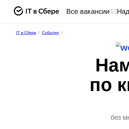
Все вакансии
43
Над
IT в Сбере
/
События
/
Нам
по 
без м