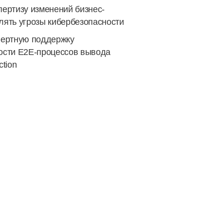
пертизу изменений бизнес-
лять угрозы кибербезопасности
пертную поддержку
ости E2E-процессов вывода
ction