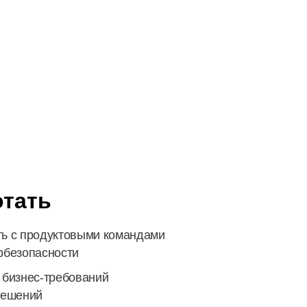
отать
ь с продуктовыми командами
рбезопасности
 бизнес-требований
решений