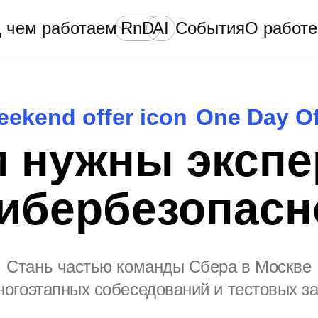
 чем работаем
RnD
AI
События
О работе
One Day Of
 нужны эксп
кибербезопасн
Стань частью команды Сбера в Москве
ногоэтапных собеседований и тестовых з