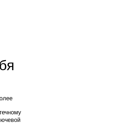
бя
более
отечному
лючевой