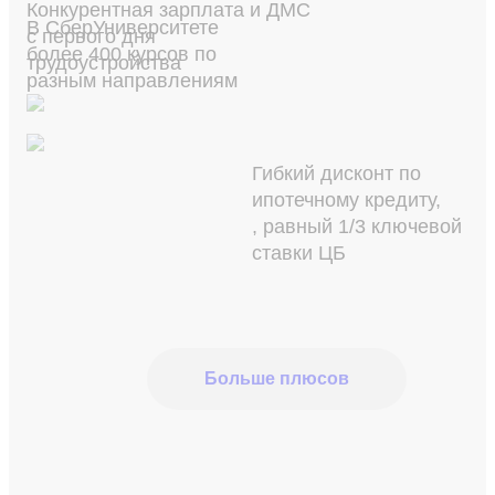
Конкурентная зарплата и ДМС
В СберУниверситете
с первого дня
более 400 курсов по
трудоустройства
разным направлениям
Гибкий дисконт по
ипотечному кредиту,
, равный 1/3 ключевой
ставки ЦБ
Больше плюсов