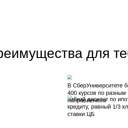
реимущества для те
В СберУниверситете 
400 курсов по разным
Гибкий дисконт по ип
направлениям
кредиту, равный 1/3 к
ставки ЦБ