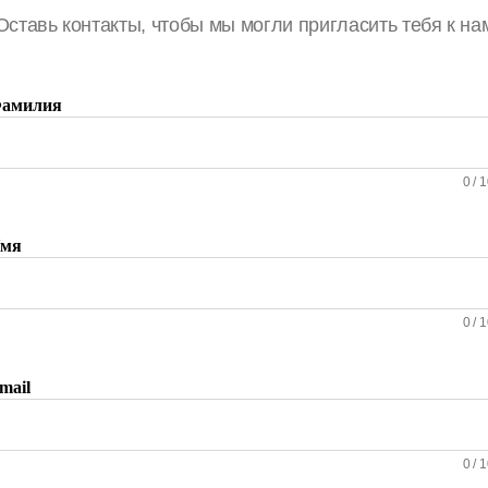
Оставь контакты, чтобы мы могли пригласить тебя к на
амилия
0
/
1
мя
0
/
1
mail
0
/
1