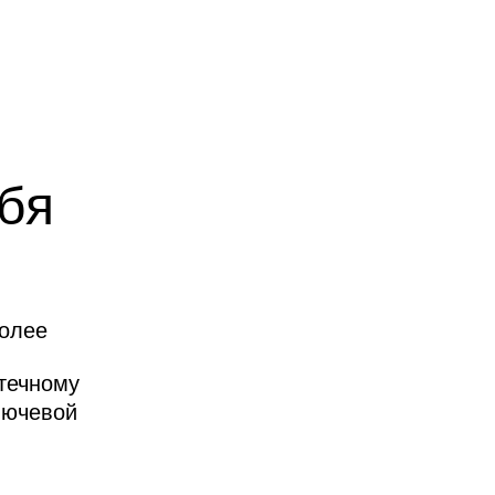
бя
более
отечному
лючевой