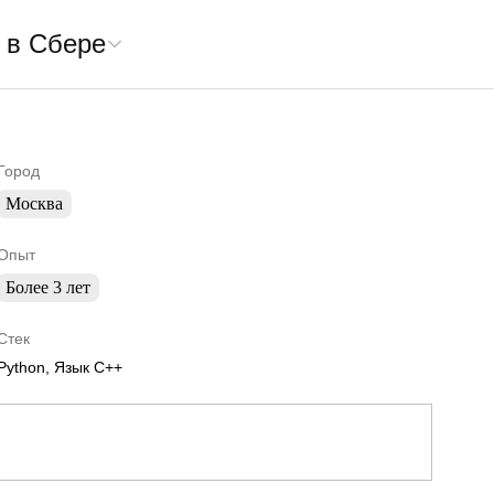
 в Сбере
Город
Москва
Опыт
Более 3 лет
Стек
Python, Язык C++