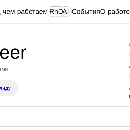
 чем работаем
RnD
AI
События
О работе
neer
ами
лиду