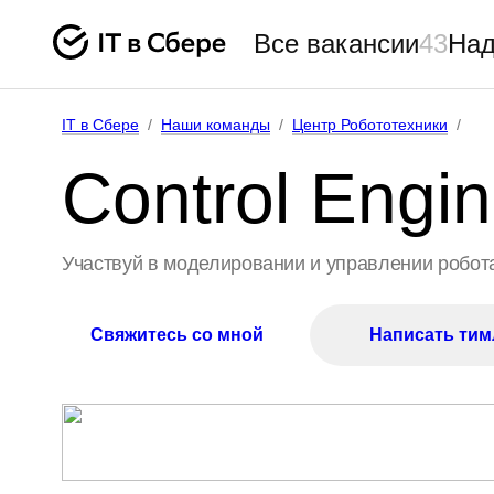
Все вакансии
43
Над
IT в Сбере
/
Наши команды
/
Центр Робототехники
/
Control Engi
Участвуй в моделировании и управлении робот
Свяжитесь со мной
Написать тим