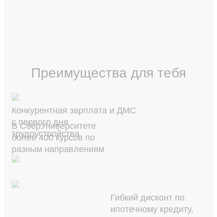
Преимущества для тебя
Конкурентная зарплата и ДМС
с первого дня
В СберУниверситете
трудоустройства
более 400 курсов по
разным направлениям
Гибкий дисконт по
ипотечному кредиту,