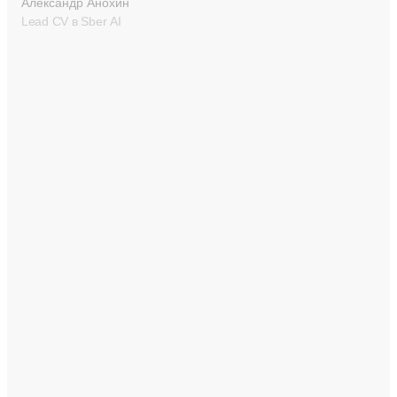
Александр Анохин
Lead CV в Sber AI
Современное пространство
в историческом центре города