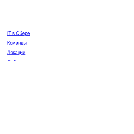
IT в Сбере
Команды
Локации
События
AI в Сбере
Почему мы
Все вакансии