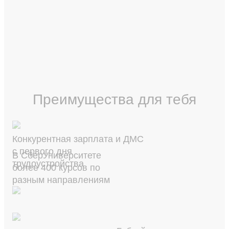
Преимущества для тебя
Конкурентная зарплата и ДМС
с первого дня
В СберУниверситете
трудоустройства
более 400 курсов по
разным направлениям