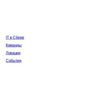
IT в Сбере
Команды
Локации
События
AI в Сбере
Почему мы
Все вакансии