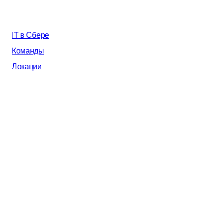
IT в Сбере
Команды
Локации
События
AI в Сбере
Почему мы
Все вакансии