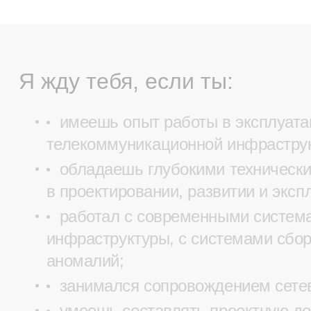
Я жду тебя, если ты:
имеешь опыт работы в эксплуата
телекоммуникационной инфраструк
обладаешь глубокими техническ
в проектировании, развитии и эксп
работал с современными систем
инфраструктуры, c системами сбор
аномалий;
занимался сопровождением сетев
умеешь составлять проектную до