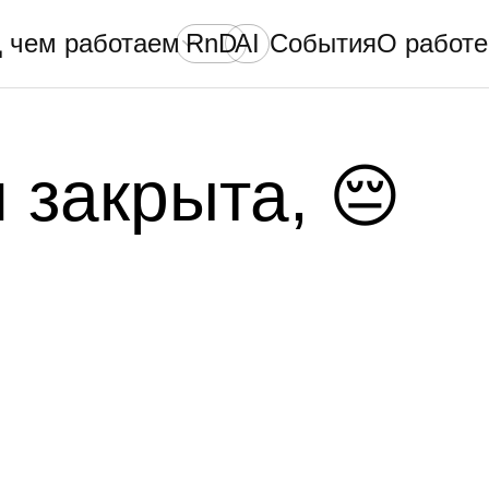
 чем работаем
RnD
AI
События
О работе
 закрыта, 😔