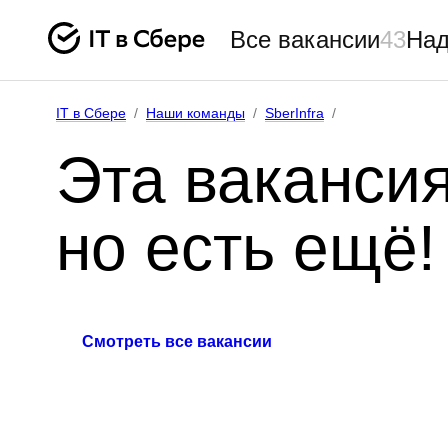
Все вакансии
43
Над
IT в Сбере
/
Наши команды
/
SberInfra
/
Эта вакансия
но есть ещё!
Смотреть все вакансии