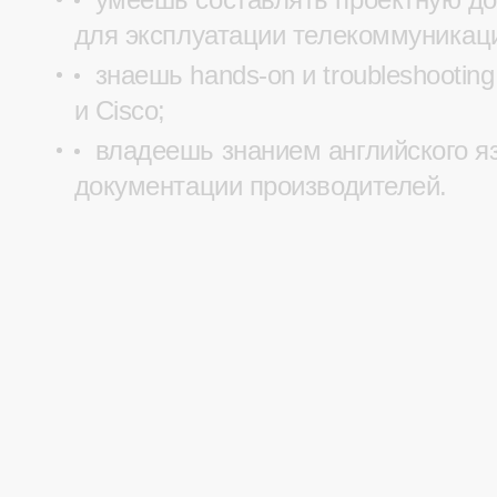
для эксплуатации телекоммуникац
знаешь hands-on и troubleshootin
и Cisco;
владеешь знанием английского я
документации производителей.
Проекты м
страны, к