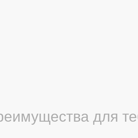
е
гордиться
реимущества для те