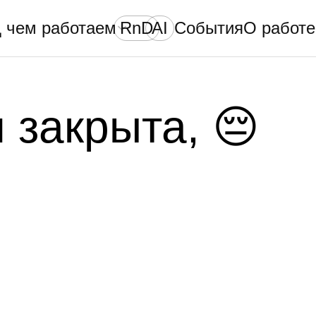
 чем работаем
RnD
AI
События
О работе
 закрыта, 😔