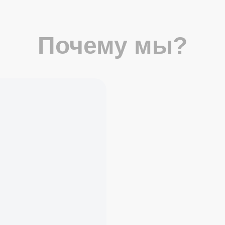
Почему мы?
Проекты м
страны, к
гордиться