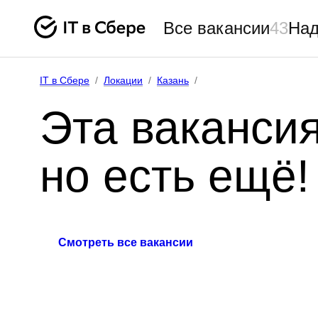
Все вакансии
43
Над
IT в Сбере
/
Локации
/
Казань
/
Эта вакансия
но есть ещё!
Смотреть все вакансии