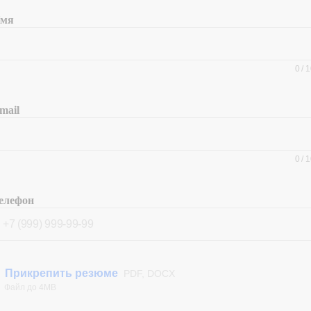
мя
0
/
1
mail
0
/
1
елефон
Прикрепить резюме
PDF, DOCX
Файл до 4MB