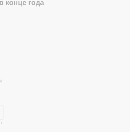
в конце года
м
00