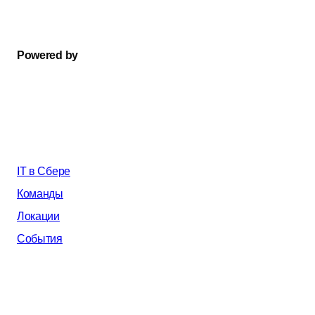
Powered by
IT в Сбере
Команды
Локации
События
AI в Сбере
Почему мы