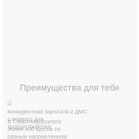
Преимущества для тебя
Конкурентная зарплата и ДМС
с первого дня
В СберУниверситете
трудоустройства
более 400 курсов по
разным направлениям