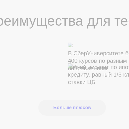
реимущества для те
В СберУниверситете 
400 курсов по разным
Гибкий дисконт по ип
направлениям
кредиту, равный 1/3 к
ставки ЦБ
Больше плюсов