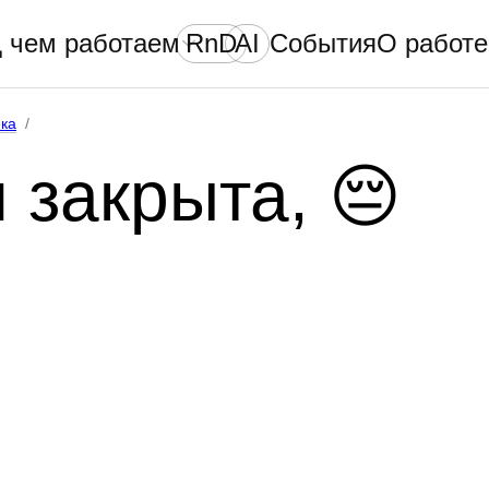
 чем работаем
RnD
AI
События
О работе
ка
/
 закрыта, 😔