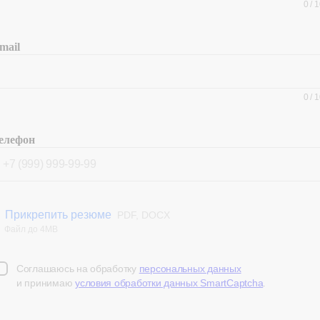
0
/
1
mail
0
/
1
елефон
Прикрепить резюме
PDF, DOCX
Файл до 4MB
Соглашаюсь на обработку
персональных данных
и принимаю
условия обработки данных SmartCaptcha
.