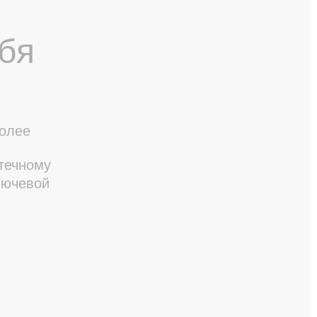
бя
более
отечному
лючевой