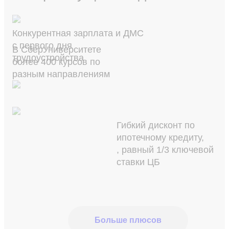
Конкурентная зарплата и ДМС
с первого дня
В СберУниверситете
трудоустройства
более 400 курсов по
разным направлениям
Гибкий дисконт по
ипотечному кредиту,
, равный 1/3 ключевой
ставки ЦБ
Больше плюсов