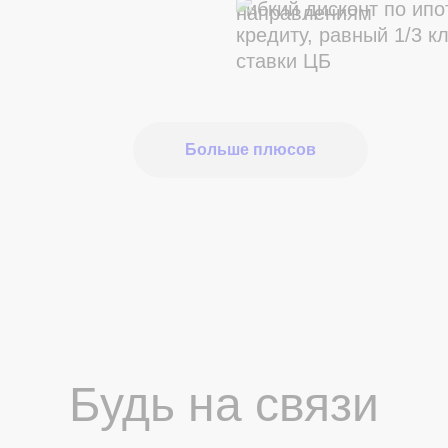
Гибкий дисконт по ип
направлениям
кредиту, равный 1/3 к
ставки ЦБ
Больше плюсов
Будь на связи