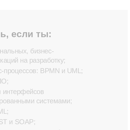
ь, если ты:
нальных, бизнес-
каций на разработку;
с-процессов: BPMN и UML;
ПО;
я интерфейсов
ированными системами;
ML;
ST и SOAP;