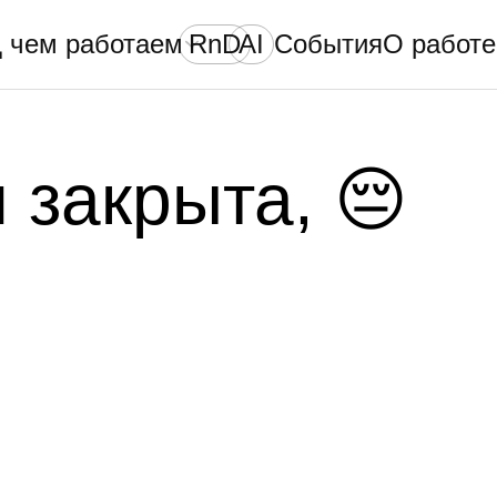
 чем работаем
RnD
AI
События
О работе
 закрыта, 😔