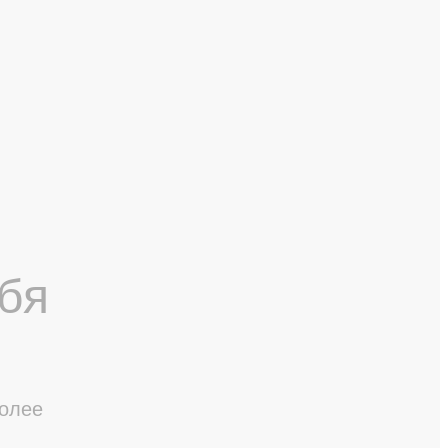
бя
более