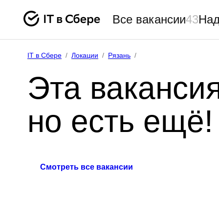
Все вакансии
43
Над
IT в Сбере
/
Локации
/
Рязань
/
Эта вакансия
но есть ещё!
Смотреть все вакансии