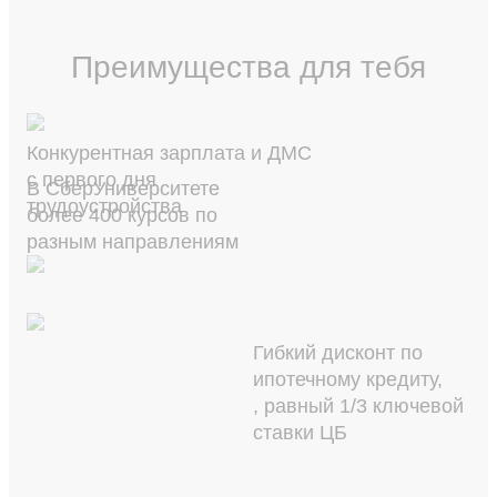
Преимущества для тебя
Конкурентная зарплата и ДМС
с первого дня
В СберУниверситете
трудоустройства
более 400 курсов по
разным направлениям
Гибкий дисконт по
ипотечному кредиту,
, равный 1/3 ключевой
ставки ЦБ