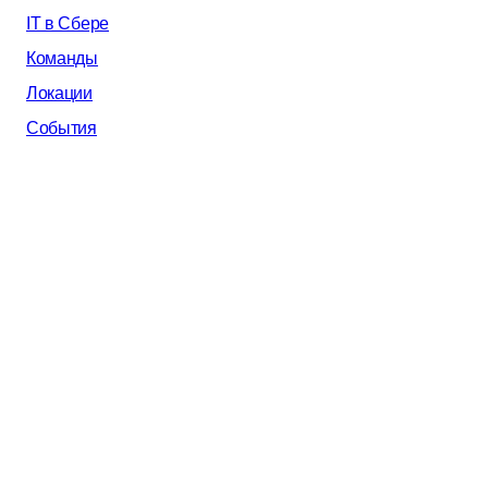
IT в Сбере
Команды
Локации
События
AI в Сбере
Почему мы
Все вакансии