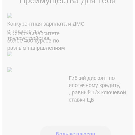
Преимущества для тебя
Конкурентная зарплата и ДМС
с первого дня
В СберУниверситете
трудоустройства
более 400 курсов по
разным направлениям
Гибкий дисконт по
ипотечному кредиту,
, равный 1/3 ключевой
ставки ЦБ
Больше плюсов