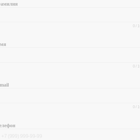
амилия
0
/
1
мя
0
/
1
mail
0
/
1
елефон