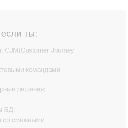
 если ты:
, CJM(Customer Journey
уктовыми командами
урные решения;
ы БД;
я со смежными