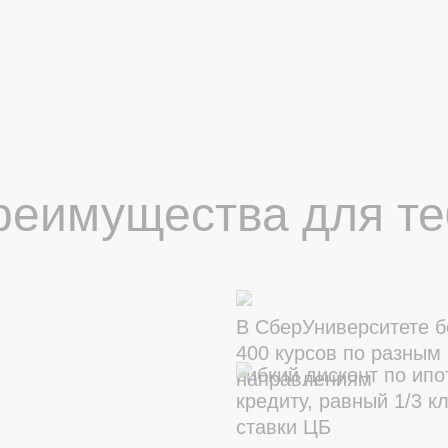
реимущества для те
В СберУниверситете 
400 курсов по разным
Гибкий дисконт по ип
направлениям
кредиту, равный 1/3 к
ставки ЦБ