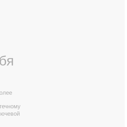
бя
более
отечному
лючевой