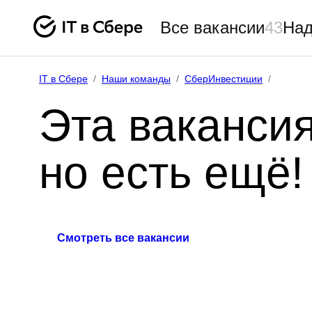
Все вакансии
43
Над
IT в Сбере
/
Наши команды
/
СберИнвестиции
/
Эта вакансия
но есть ещё!
Смотреть все вакансии