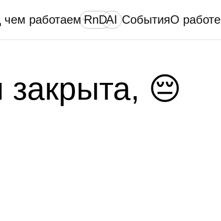
 чем работаем
RnD
AI
События
О работе
 закрыта, 😔