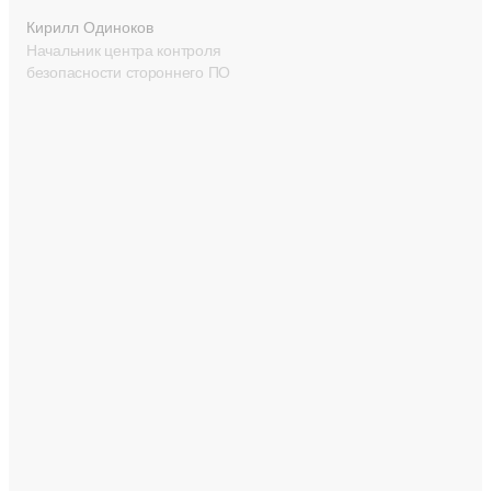
Кирилл Одиноков
Начальник центра контроля
безопасности стороннего ПО
Современные офисы
В Москве и других городах России