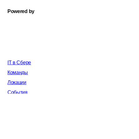
Powered by
IT в Сбере
Команды
Локации
События
AI в Сбере
Почему мы
Все вакансии