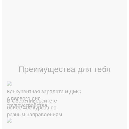
Преимущества для тебя
Конкурентная зарплата и ДМС
с первого дня
В СберУниверситете
трудоустройства
более 400 курсов по
разным направлениям