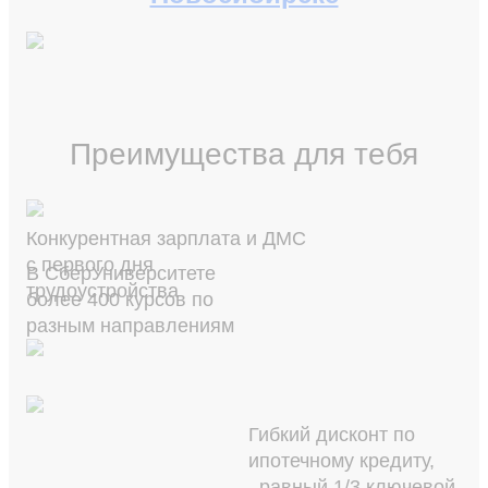
Преимущества для тебя
Конкурентная зарплата и ДМС
с первого дня
В СберУниверситете
трудоустройства
более 400 курсов по
разным направлениям
Гибкий дисконт по
ипотечному кредиту,
, равный 1/3 ключевой