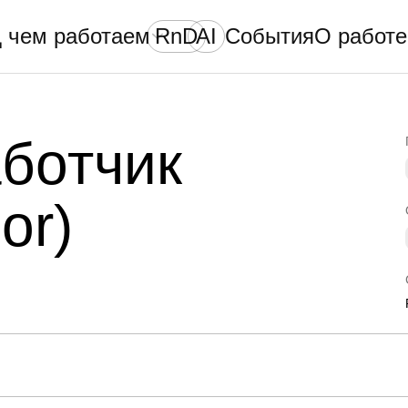
 чем работаем
RnD
AI
События
О работе
аботчик
or)