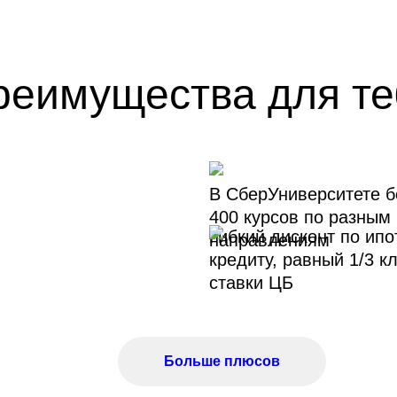
реимущества для те
В СберУниверситете 
400 курсов по разным
Гибкий дисконт по ип
направлениям
кредиту, равный 1/3 к
ставки ЦБ
Больше плюсов