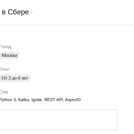
 в Сбере
Город
Москва
Опыт
От 3 до 6 лет
Стек
Python 3, Kafka, Ignite, REST API, AsyncIO