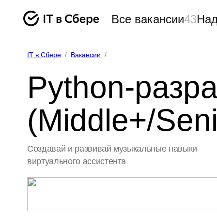
Все вакансии
43
Над
IT в Сбере
/
Вакансии
/
Python‑разр
(Middle+/Seni
Создавай и развивай музыкальные навыки
виртуального ассистента