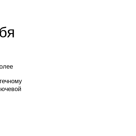
бя
более
отечному
лючевой