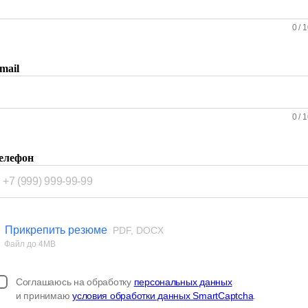
0
/
1
mail
0
/
1
елефон
Прикрепить резюме
PDF, DOCX
Файл до 4MB
Соглашаюсь на обработку
персональных данных
и принимаю
условия обработки данных SmartCaptcha
.