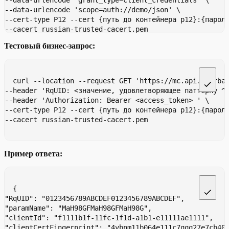
--data-urlencode 'grant_type=client_credentials' \
--data-urlencode 'scope=auth://demo/json' \
--cert-type P12 --cert {путь до контейнера p12}:{парол
--cacert russian-trusted-cacert.pem
Тестовый бизнес-запрос:
curl --location --request GET 'https://mc.api.sberba
--header 'RqUID: <значение, удовлетворяющее паттерну ^
--header 'Authorization: Bearer <access_token> ' \
--cert-type P12 --cert {путь до контейнера p12}:{парол
--cacert russian-trusted-cacert.pem
Пример ответа:
{
"RqUID": "0123456789ABCDEF0123456789ABCDEF",
"paramName": "MaH98GFMaH98GFMaH98G",
"clientId": "f1111b1f-11fc-1f1d-a1b1-e11111ae1111",
"clientCertFingerprint": "4vbnm11b064e111c7qqq27e7cb40