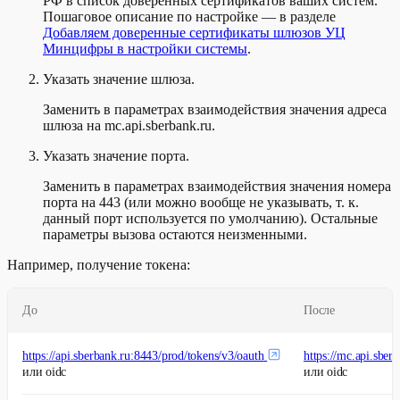
РФ в список доверенных сертификатов ваших систем.
Пошаговое описание по настройке — в разделе
Добавляем доверенные сертификаты шлюзов УЦ
Минцифры в настройки системы
.
Указать значение шлюза.
Заменить в параметрах взаимодействия значения адреса
шлюза на mc.api.sberbank.ru.
Указать значение порта.
Заменить в параметрах взаимодействия значения номера
порта на 443 (или можно вообще не указывать, т. к.
данный порт используется по умолчанию). Остальные
параметры вызова остаются неизменными.
Например, получение токена:
До
После
https://api.sberbank.ru:8443/prod/tokens/v3/oauth
https://mc.api.sber
или oidc
или oidc