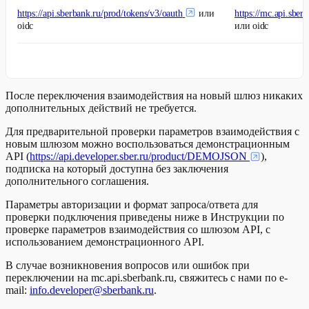
https://api.sberbank.ru/prod/tokens/v3/oauth
или
https://mc.api.sber
oidc
или oidc
После переключения взаимодействия на новый шлюз никаких
дополнительных действий не требуется.
Для предварительной проверки параметров взаимодействия с
новым шлюзом можно воспользоваться демонстрационным
API (
https://api.developer.sber.ru/product/DEMOJSON
),
подписка на который доступна без заключения
дополнительного соглашения.
Параметры авторизации и формат запроса/ответа для
проверки подключения приведены ниже в Инструкции по
проверке параметров взаимодействия со шлюзом API, с
использованием демонстрационного API.
В случае возникновения вопросов или ошибок при
переключении на mc.api.sberbank.ru, свяжитесь с нами по e-
mail:
info.developer@sberbank.ru
. ​​