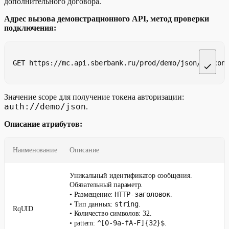
дополнительного договора.
Адрес вызова демонстрационного API, метод проверки
подключения:
GET https://mc.api.sberbank.ru/prod/demo/json/v1/con
Значение scope для получение токена авторизации:
auth://demo/json
.
Описание атрибутов:
Наименование
Описание
Уникальный идентификатор сообщения.
Обязательный параметр.
HTTP-заголовок
• Размещение:
.
string
• Тип данных:
.
RqUID
• Количество символов: 32.
^[0-9a-fA-F]{32}$
• pattern:
.