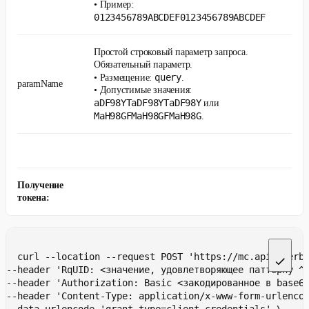
• Пример:
0123456789ABCDEF0123456789ABCDEF
Простой строковый параметр запроса.
Обязательный параметр.
query
• Размещение:
.
paramName
• Допустимые значения:
aDF98YTaDF98YTaDF98Y
или
MaH98GFMaH98GFMaH98G
.
Получение
токена:
curl --location --request POST 'https://mc.api.sberb
--header 'RqUID: <значение, удовлетворяющее паттерну ^
--header 'Authorization: Basic <закодированное в base6
--header 'Content-Type: application/x-www-form-urlenco