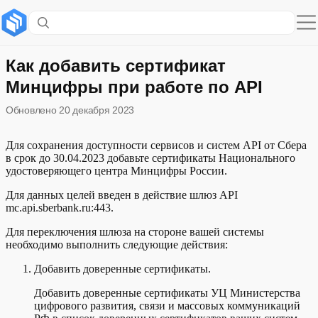
Содержание раздела
Добавляем доверенные сертификаты в настройки системы
Как добавить сертификат
Минцифры при работе по API
Проверяем параметры взаимодействия со шлюзом API
Обновлено
20 декабря 2023
Для сохранения доступности сервисов и систем API от Сбера
в срок до 30.04.2023 добавьте сертификаты Национального
удостоверяющего центра Минцифры России.
Для данных целей введен в действие шлюз API
mc.api.sberbank.ru:443.
Для переключения шлюза на стороне вашей системы
необходимо выполнить следующие действия: ​​
Добавить доверенные сертификаты.
Добавить доверенные сертификаты УЦ Министерства
цифрового развития, связи и массовых коммуникаций