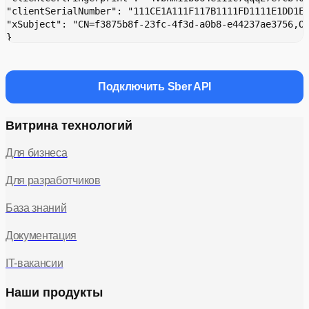
"clientSerialNumber": "111CE1A111F117B1111FD1111E1DD1E
"xSubject": "CN=f3875b8f-23fc-4f3d-a0b8-e44237ae3756,O
}
Подключить Sber API
Витрина технологий
Для бизнеса
Для разработчиков
База знаний
Документация
IT-вакансии
Наши продукты