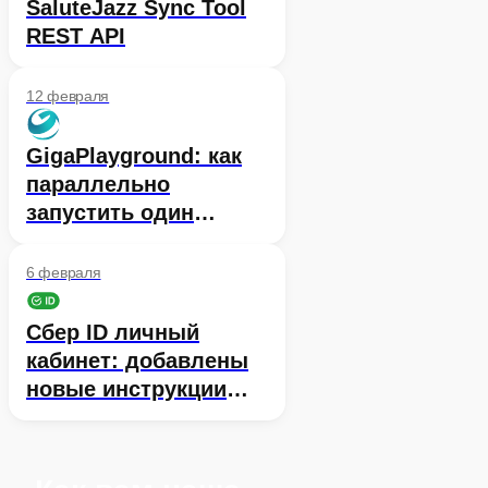
SaluteJazz Sync Tool
REST API
12 февраля
GigaPlayground: как
параллельно
запустить один
промпт сразу на двух
моделях, чтобы
6 февраля
оценить их ответы
Сбер ID личный
кабинет: добавлены
новые инструкции
для разработчиков