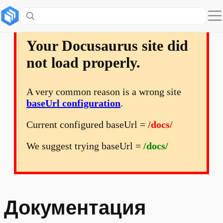
Your Docusaurus site did
not load properly.
A very common reason is a wrong site
baseUrl configuration
.
Current configured baseUrl =
/docs/
We suggest trying baseUrl =
/docs/
Документация