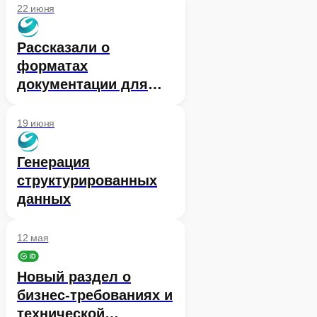
документации Сбер ID
22 июня
личный кабинет
Рассказали о
форматах
документации для
создания контекста
при работе с LLM
19 июня
Генерация
структурированных
данных
12 мая
Новый раздел о
бизнес-требованиях и
технической