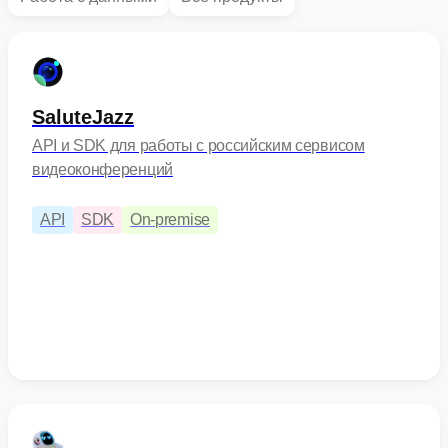
SaluteJazz
API и SDK для работы с российским сервисом
видеоконференций
API
SDK
On-premise