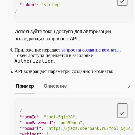
"token"
:
"string"
}
Используйте токен доступа для авторизации
последующих запросов к API.
Приложение передает
запрос на создание комнаты
.
Токен доступа передается в заголовке
Authorization
.
API возвращает параметры созданной комнаты:
Пример
Описание
{
"roomId"
:
"tool-5g1c28"
,
"roomPassword"
:
"pd499ooo"
,
"roomUrl"
:
"https://jazz.sberbank.ru/tool-5g1c2
"webinar"
:
{