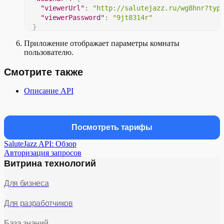
"viewerUrl"
:
"http://salutejazz.ru/wg8hnr?typ
"viewerPassword"
:
"9jt8314r"
}
}
Приложение отображает параметры комнаты
пользователю.
Смотрите также
Описание API
Посмотреть тарифы
SaluteJazz API: Обзор
Авторизация запросов
Витрина технологий
Для бизнеса
Для разработчиков
База знаний