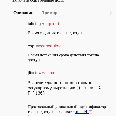
включать обязательные поля:
Описание
Пример
iat
integer
required
Время создания токена доступа.
exp
integer
required
Время истечения срока действия токена
доступа.
jti
uuid4
required
Значение должно соответствовать
(([0-9a-fA-
регулярному выражению
F-])36)
Произвольный уникальный идентификатор
uuid4
токена доступа в формате
.