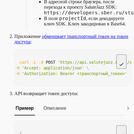
В адресной строке браузера, после
перехода к проекту SaluteJazz SDK:
https://developers.sber.ru/stu
projectId
В поле
, если декодируете
ключ SDK. Ключ закодирован в Base64.
Приложение
обменивает транспортный токен на токен
доступа
:
curl
-L
-X
 POST 
'https://api.salutejazz.ru/v1/a
-H
'Accept: application/json'
\
-H
'Authorization: Bearer <транспортный_токен>'
API возвращает токен доступа:
Пример
Описание
{