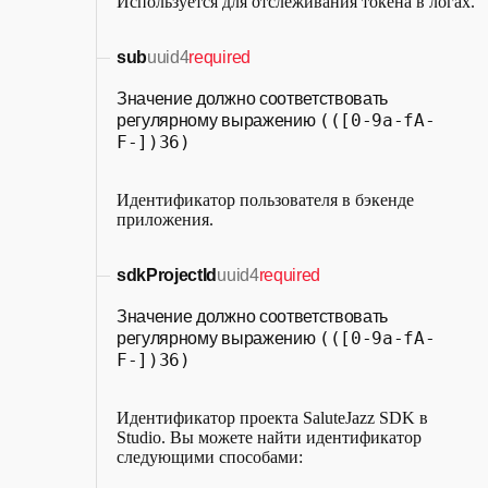
Используется для отслеживания токена в логах.
sub
uuid4
required
Значение должно соответствовать
(([0-9a-fA-
регулярному выражению
F-])36)
Идентификатор пользователя в бэкенде
приложения.
sdkProjectId
uuid4
required
Значение должно соответствовать
(([0-9a-fA-
регулярному выражению
F-])36)
Идентификатор проекта SaluteJazz SDK в
Studio. Вы можете найти идентификатор
следующими способами: