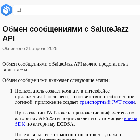
Содержание раздела
Смотрите также
Обмен сообщениями с SaluteJazz
API
Обновлено
21 апреля 2025
Обмен сообщениями с SaluteJazz API можно представить в
виде схемы:
Обмен сообщениями включает следующие этапы:
Пользователь создает комнату в интерфейсе
приложения. После чего, в соответствии с собственной
логикой, приложение создает
транспортный JWT-токен
.
При создании JWT-токена приложение шифрует его по
алгоритму AES256 и подписывает его с помощью
ключа
SDK
по алгоритму ECDSA.
Полезная нагрузка транспортного токена должна