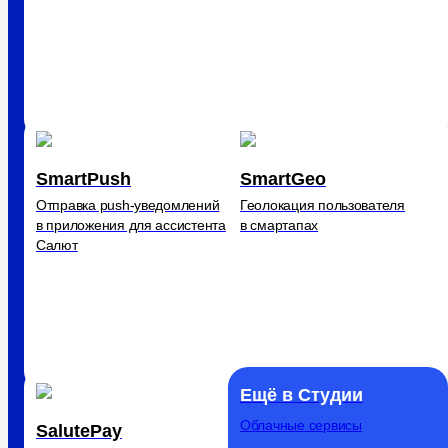
SmartPush
SmartGeo
Отправка рush‑уведомлений
Геолокация пользователя
в приложения для ассистента
в смартапах
Салют
Ещё в Студии
Облачные сервисы
SalutePay