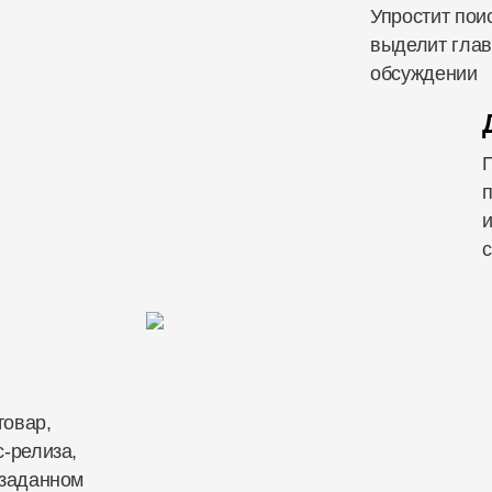
Упростит пои
выделит глав
обсуждении
п
и
с
товар,
с-релиза,
 заданном