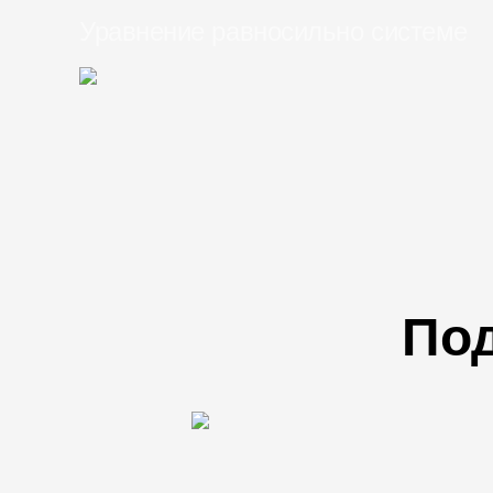
Уравнение равносильно системе
Под