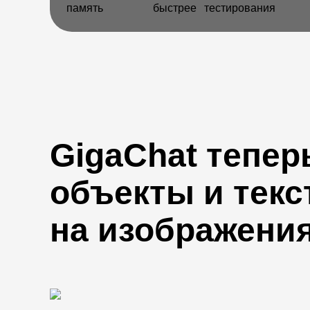
память
быстрее
тестирования
GigaChat тепер
объекты и текс
на изображени