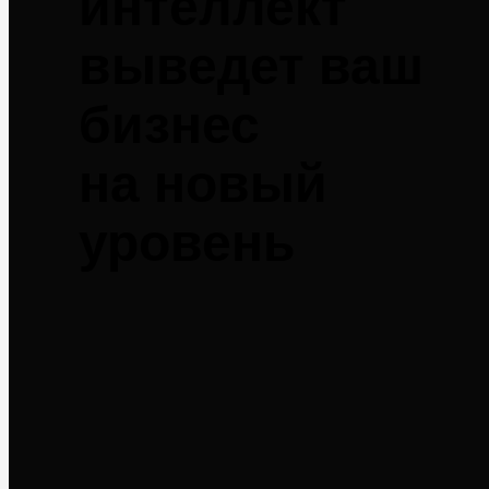
интеллект
выведет ваш
бизнес
на новый
уровень