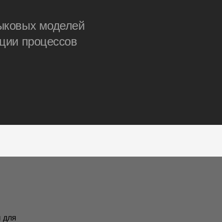
зыковых моделей
ации процессов
 для