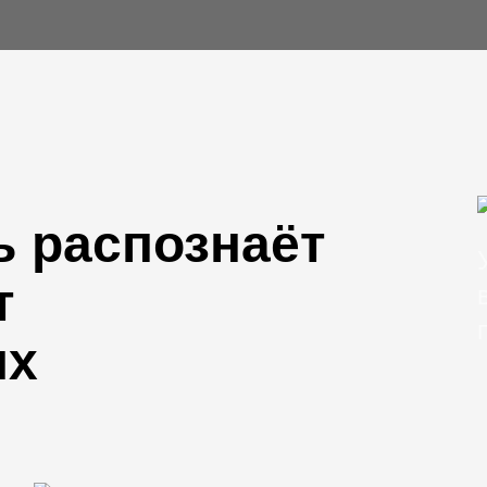
ь распознаёт
т
ях