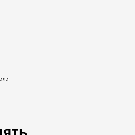
 или
нять