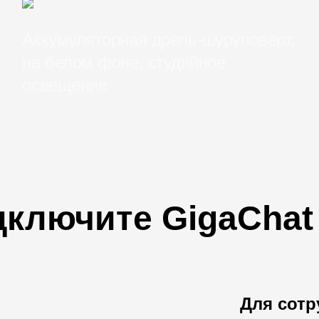
Аккумуляторная дрель-шуруповёрт,
на белом фоне, студийное
освещение
ключите GigaChat
Для сотр