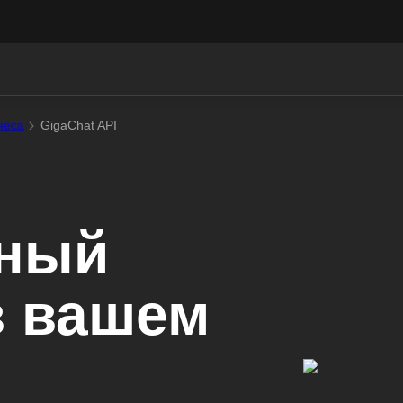
неса
GigaChat API
нный
в вашем