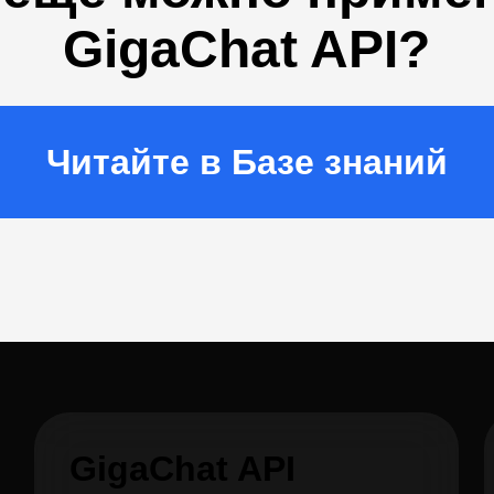
GigaChat API?
Читайте в Базе знаний
GigaChat API