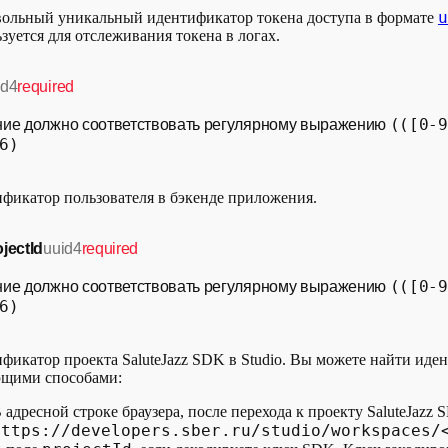
u
ольный уникальный идентификатор токена доступа в формате
зуется для отслеживания токена в логах.
id4
required
(([0-9
ние должно соответствовать регулярному выражению
6)
фикатор пользователя в бэкенде приложения.
jectId
uuid4
required
(([0-9
ние должно соответствовать регулярному выражению
6)
фикатор проекта SaluteJazz SDK в Studio. Вы можете найти иде
щими способами:
 адресной строке браузера, после перехода к проекту SaluteJazz 
https://developers.sber.ru/studio/workspaces/