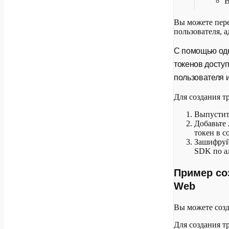
В
Вы можете пере
пользователя, 
С помощью одн
токенов досту
пользователя и
Для создания т
Выпусти
Добавьте
токен в с
Зашифруй
SDK по а
Пример со
Web
Вы можете соз
Для создания т