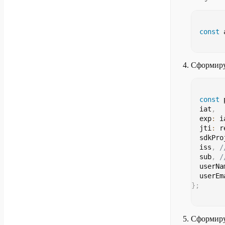
const
 
Сформиру
const
 
  iat
,
  exp
:
 i
  jti
:
 r
  sdkPro
  iss
,
/
  sub
,
/
  userNa
  userEm
}
;
Сформиру