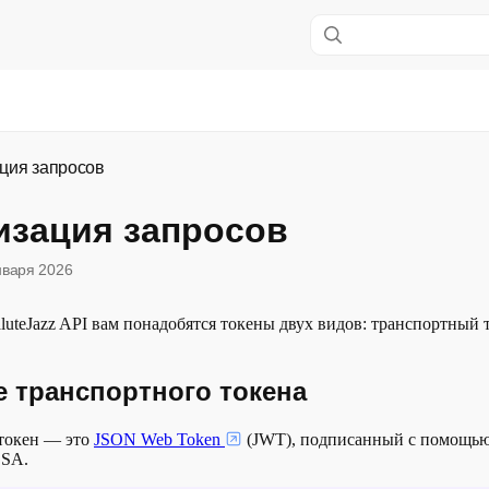
а SaluteJazz
ция запросов
изация запросов
нваря 2026
aluteJazz API вам понадобятся токены двух видов: транспортный 
 транспортного токена
токен — это
JSON Web Token
(JWT), подписанный с помощь
DSA.