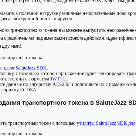
projectId
 поле
, если декодируете ключ SDK. Ключ закодиро
давать в полезной нагрузке различные необязательные поля вро
адреса электронной почты и других.
ого транспортного токена вы можете выпустить неограничен
па с различными параметрами (сроком действия, идентифика
 другими).
ранспортного токена:
те
ключ SaluteJazz SDK
.
 логику, с помощью которой приложение будет генерировать тра
оответствии с форматом
JWT
.
те данные по алгоритму AES256 и подпишите их с помощью клю
лгоритму ECDSA.
здания транспортного токена в SaluteJazz S
дать транспортный токен с помощью
утилиты SaluteJazz SDK дл
ранспортного токена: