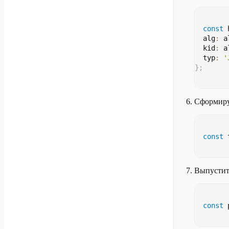
const
 
  alg
:
 a
  kid
:
 a
  typ
:
'
}
;
Сформируй
const
 
Выпустит
const
 