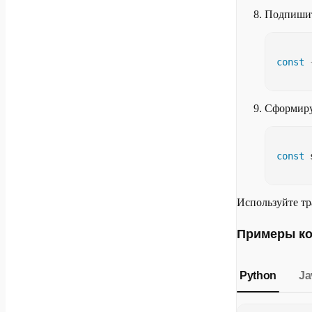
Подпишит
const
Сформиру
const
 
Используйте тр
Примеры ко
Python
Ja