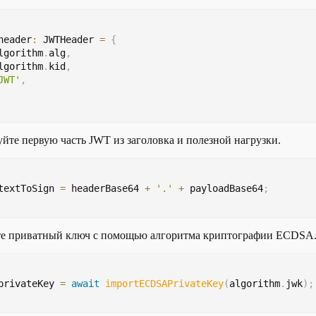
header
:
 JWTHeader 
=
{
lgorithm
.
alg
,
lgorithm
.
kid
,
JWT'
,
те первую часть JWT из заголовка и полезной нагрузки.
textToSign 
=
 headerBase64 
+
'.'
+
 payloadBase64
;
е приватный ключ с помощью алгоритма криптографии ECDSA
privateKey 
=
await
importECDSAPrivateKey
(
algorithm
.
jwk
)
;