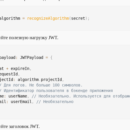
algorithm 
=
recognizeAlgorithm
(
secret
)
;
йте полезную нагрузку JWT.
payload
:
 JWTPayload 
=
{
at 
+
 expireIn
,
equestId
,
jectId
:
 algorithm
.
projectId
,
/ Для логов. Не больше 100 символов.
/ Идентификатор пользователя в бэкенде приложения
me
:
 userName
,
// Необязательно. Используется для отображ
ail
:
 userEmail
,
// Необязательно
йте заголовок JWT.