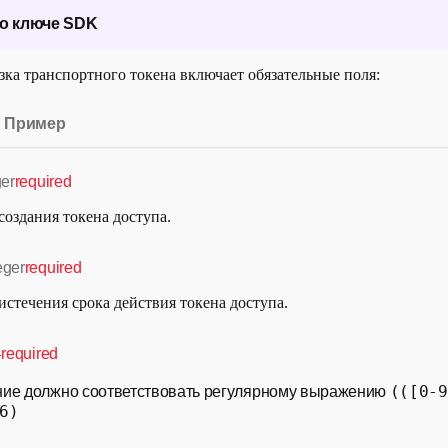
о ключе SDK
зка транспортного токена включает обязательные поля:
закодированный в Base64 объект JSON, который состоит из
ора проекта и
JWK
.
Пример
ктуры ключа:
ger
required
создания токена доступа.
tId"
:
"f98d99c6-072e-4687-867b-a74dc6a22ef8"
,
{
eger
required
y"
:
"EC"
,
:
"mQGSp33ATOo4wPLzzqFm1qKm8OJ5sHD-n3i7r1_NMWQ8UpgC42cscfi5
истечения срока действия токена доступа.
e"
:
"enc"
,
v"
:
"P-384"
,
4
required
d"
:
"dde4b3b1-2441-4630-b186-9d0faef24891"
,
:
"ykJ5V-8YgmaYHzV165B73EhPatGoxYJ0zP4bmof3hH6qHg1p-UY4q1FZ
(([0-9
ние должно соответствовать регулярному выражению
:
"06HfHcopKbJNNEFcKYUiQgXJN239f-0zOgzd0Okx-aL9kxMR2DvFJqfn
6)