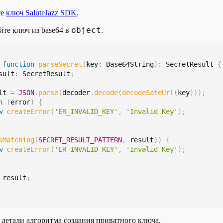
те
ключ SaluteJazz SDK
.
object
те ключ из base64 в
.
function
parseSecret
(
key
:
 Base64String
)
:
 SecretResult 
{
sult
:
 SecretResult
;
lt 
=
JSON
.
parse
(
decoder
.
decode
(
decodeSafeUrl
(
key
)
)
)
;
h
(
error
)
{
w
createError
(
'ER_INVALID_KEY'
,
'Invalid Key'
)
;
sMatching
(
SECRET_RESULT_PATTERN
,
 result
)
)
{
w
createError
(
'ER_INVALID_KEY'
,
'Invalid Key'
)
;
 result
;
детали алгоритма создания приватного ключа.