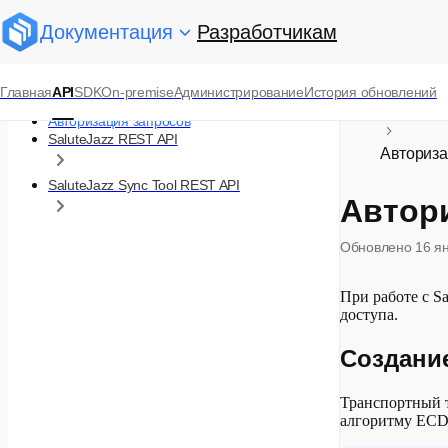
Документация
Разработчикам
SaluteJazz API
Главная
API
SDK
On-premise
Администрирование
История обновлений
Обмен сообщениями
Платформ
Авторизация запросов
SaluteJazz REST API
Авториза
SaluteJazz Sync Tool REST API
Автор
Обновлено
16 я
При работе с S
доступа.
Создание
Транспортный 
алгоритму EC