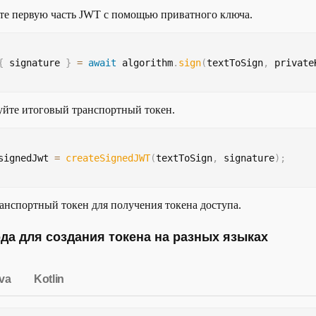
е первую часть JWT с помощью приватного ключа.
{
 signature 
}
=
await
 algorithm
.
sign
(
textToSign
,
 private
йте итоговый транспортный токен.
signedJwt 
=
createSignedJWT
(
textToSign
,
 signature
)
;
анспортный токен для получения токена доступа.
да для создания токена на разных языках
va
Kotlin