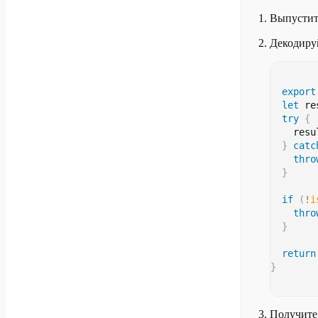
Выпусти
Декодируй
export
let
 re
try
{
    resu
}
catc
thro
}
if
(
!
i
thro
}
return
}
Получите 