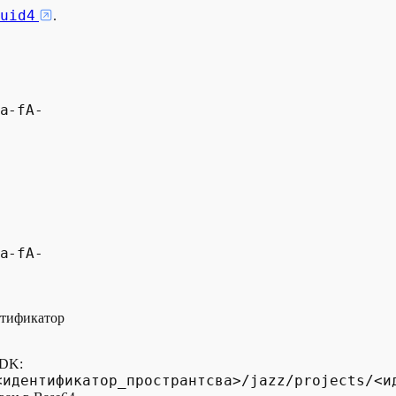
uid4
.
a-fA-
a-fA-
нтификатор
SDK:
<идентификатор_пространтсва>/jazz/projects/<и