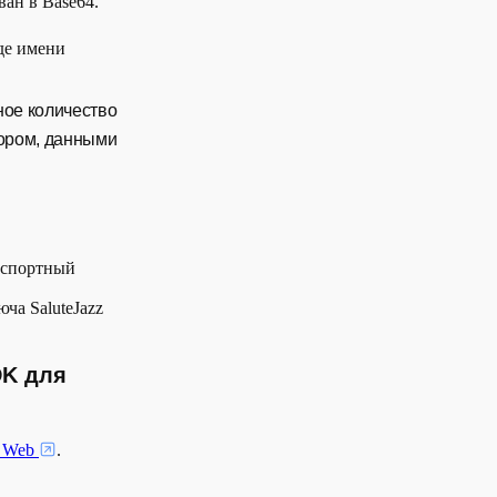
ван в Base64.
де имени
ное количество
тором, данными
нспортный
ча SaluteJazz
DK для
я Web
.