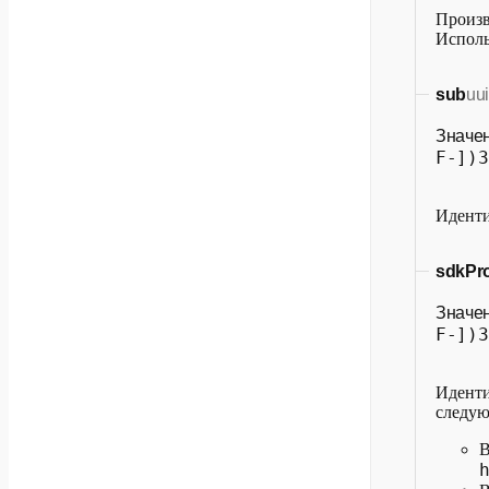
Произв
Исполь
sub
uu
Значе
F-])3
Иденти
sdkPro
Значе
F-])3
Иденти
следую
В