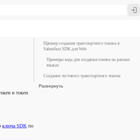
Посмотреть тарифы
Создание транспортного токена
Пример создания транспортного токена в
SaluteJazz SDK для Web
Примеры кода для создания токена на разных
языках
Создание тестового транспортного токена
Развернуть
Получение токена доступа
токен и токен
Авторизация запросов
ю
ключа SDK
по