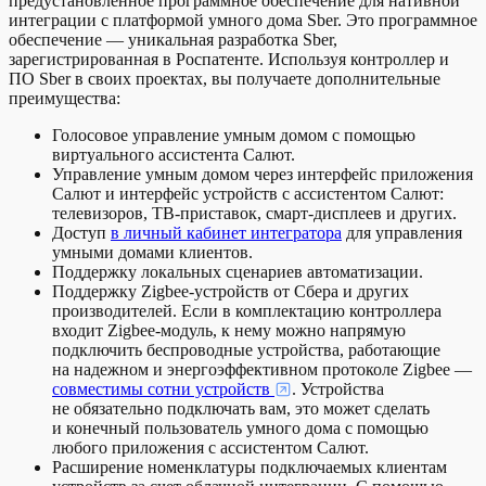
предустановленное программное обеспечение для нативной
интеграции с платформой умного дома Sber. Это программное
обеспечение — уникальная разработка Sber,
зарегистрированная в Роспатенте. Используя контроллер и
ПО Sber в своих проектах, вы получаете дополнительные
преимущества:
Голосовое управление умным домом с помощью
виртуального ассистента Салют.
Управление умным домом через интерфейс приложения
Салют и интерфейс устройств с ассистентом Салют:
телевизоров, ТВ-приставок, смарт-дисплеев и других.
Доступ
в личный кабинет интегратора
для управления
умными домами клиентов.
Поддержку локальных сценариев автоматизации.
Поддержку Zigbee-устройств от Сбера и других
производителей. Если в комплектацию контроллера
входит Zigbee-модуль, к нему можно напрямую
подключить беспроводные устройства, работающие
на надежном и энергоэффективном протоколе Zigbee —
совместимы сотни устройств
. Устройства
не обязательно подключать вам, это может сделать
и конечный пользователь умного дома с помощью
любого приложения с ассистентом Салют.
Расширение номенклатуры подключаемых клиентам