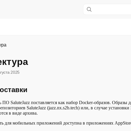
а SaluteJazz
ура
ектура
вгуста 2025
оставки
ь ПО SaluteJazz поставляется как набор Docker-образов. Образы 
епозиториев SaluteJazz (jazz.nx.s2b.tech) или, в случае установк
тся в виде архива.
ть для мобильных приложений доступна в приложениях AppStore 