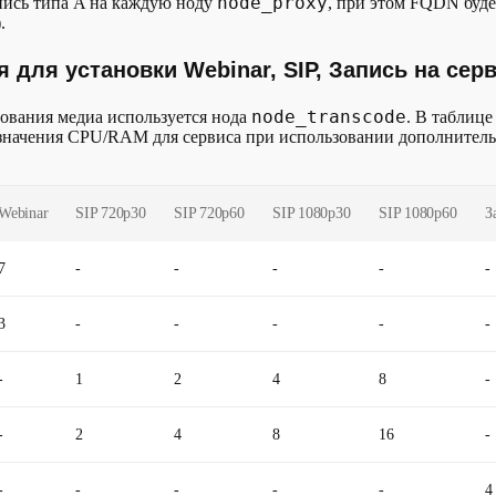
node_proxy
пись типа A на каждую ноду
, при этом FQDN буде
.
 для установки Webinar, SIP, Запись на сер
node_transcode
ования медиа используется нода
. В таблиц
значения CPU/RAM для сервиса при использовании дополнител
Webinar
SIP 720p30
SIP 720p60
SIP 1080p30
SIP 1080p60
З
7
-
-
-
-
-
3
-
-
-
-
-
-
1
2
4
8
-
-
2
4
8
16
-
-
-
-
-
-
4