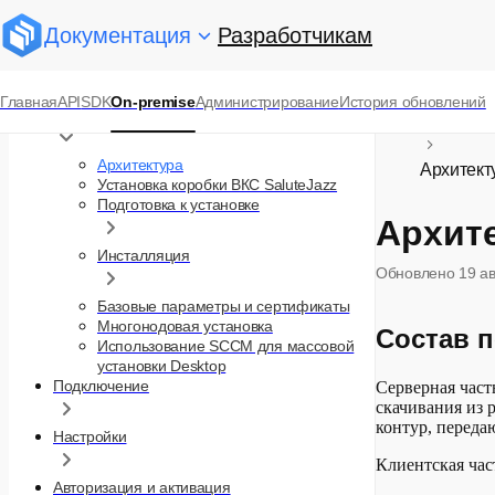
Документация
Разработчикам
SaluteJazz On-premise
Главная
API
SDK
On-premise
Администрирование
История обновлений
Архитектура и установка
Платформ
Архитектура
Архитект
Установка коробки ВКС SaluteJazz
Подготовка к установке
Архит
Инсталляция
Обновлено
19 а
Базовые параметры и сертификаты
Многонодовая установка
Состав п
Использование SCCM для массовой
установки Desktop
Подключение
Серверная част
скачивания из р
контур, передаю
Настройки
Клиентская час
Авторизация и активация