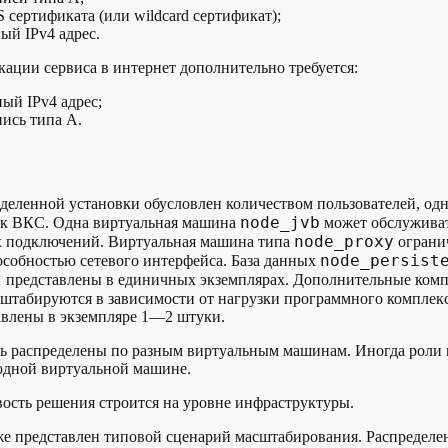
 сертификата (или wildcard сертификат);
ый IPv4 адрес.
кации сервиса в интернет дополнительно требуется:
ый IPv4 адрес;
ись типа А.
деленной установки обусловлен количеством пользователей, од
node_jvb
к ВКС. Одна виртуальная машина
может обслуживат
node_proxy
 подключений. Виртуальная машина типа
ограни
node_persist
собностью сетевого интерфейса. База данных
t
представлены в единичных экземплярах. Дополнительные ком
штабируются в зависимости от нагрузки программного комплекс
авлены в экземпляре 1—2 штуки.
ь распределены по разным виртуальным машинам. Иногда роли 
одной виртуальной машине.
ость решения строится на уровне инфраструктуры.
е представлен типовой сценарий масштабирования. Распределе