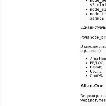
node_p
s3-min
node_s
node_t
запись
Одна виртуаль
node_pr
Роли
В качестве оп
ограничено):
Astra Linu
РЕД ОС;
Basealt;
Ubuntu;
CentOS.
All-in-One
Все роли расп
webinar
mes
,