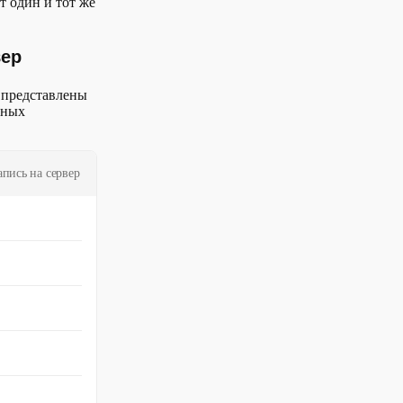
т один и тот же
вер
е представлены
ьных
апись на сервер