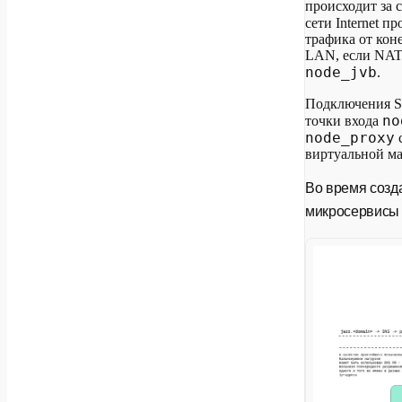
происходит за 
сети Internet 
трафика от кон
LAN, если NAT 
node_jvb
.
Подключения S
no
точки входа
node_proxy
виртуальной м
Во время созда
микросервисы 