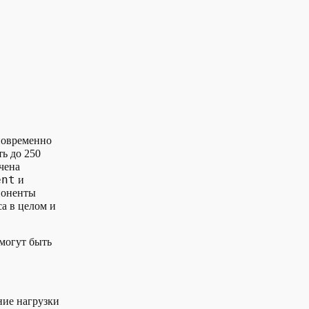
новременно
ь до 250
чена
ent
и
поненты
а в целом и
могут быть
ние нагрузки