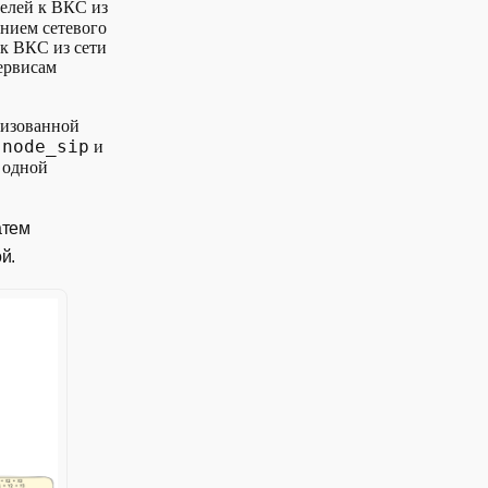
телей к ВКС из
нием сетевого
 к ВКС из сети
ервисам
лизованной
node_sip
.
и
а одной
атем
й.