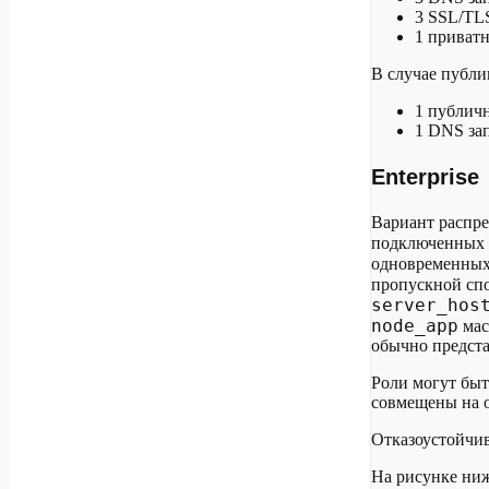
3 SSL/TLS
1 приватн
В случае публи
1 публичн
1 DNS зап
Enterprise
Вариант распре
подключенных 
одновременных
пропускной спо
server_hos
node_app
мас
обычно предст
Роли могут быт
совмещены на 
Отказоустойчив
На рисунке ниж