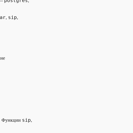
postgres
 —
,
ar
sip
,
,
 не
sip
С. Функции
,