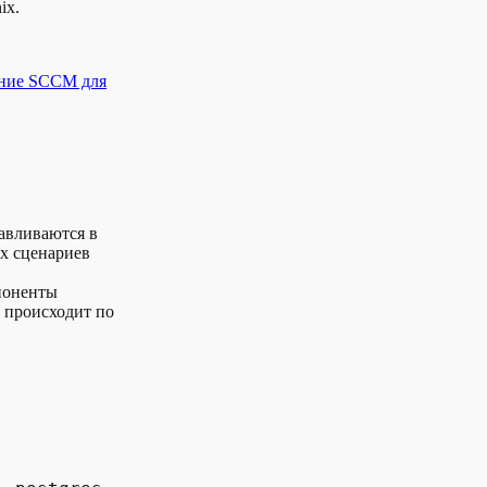
ix.
ние SCCM для
навливаются в
х сценариев
поненты
 происходит по