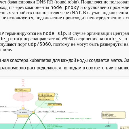
счет балансировки DNS RR (round robin). Подключение пользова
node_proxy
проходит через компоненты
и обусловлено прохожде
ечных устройств пользователя через NAT. В случае подключения
не используется, подключение происходит непосредственно к с
node_sip
IP терминируются на
. В случае организации центра
de_proxy
node_sip
перенаправляет udp/5060 соединения на
udp/5060
слушают порт
, поэтому не могут быть развернуты н
ашине.
ния кластера kubernetes для каждой ноды создается метка. З
равномерно распределяются по нодам в соответствии с метко