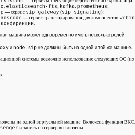
ersistent
— сервисы требующие персистентного хранилища
io
elasticsearch-fts
kafka
prometheus
,
,
,
;
ip
sip gateway
sip signaling
— сервис
(
);
ranscode
webin
— сервис транскодирования для компонентов
 конференции
.
ная машина может одновременно иметь несколько ролей.
oxy
node_sip
и
не должны быть на одной и той же машине.
ерационной системы возможно использование следующих ОС (но
x;
оложены на одной виртуальной машине. Включена функция ВК
senger
и запись на сервер выключены.