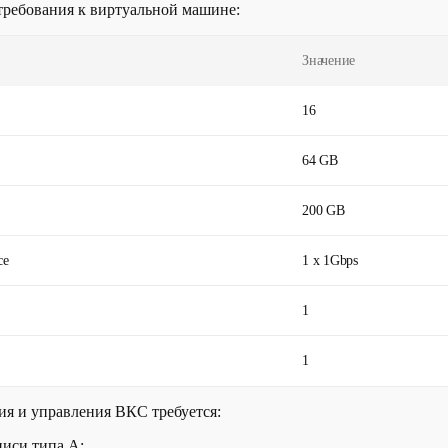
ребования к виртуальной машине:
Значение
16
64 GB
200 GB
ce
1 x 1Gbps
1
1
я и управления ВКС требуется:
писи типа A;