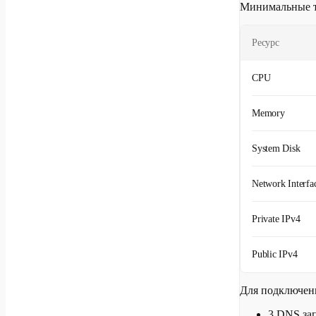
Минимальные т
Ресурс
CPU
Memory
System Disk
Network Interfa
Private IPv4
Public IPv4
Для подключени
3 DNS за