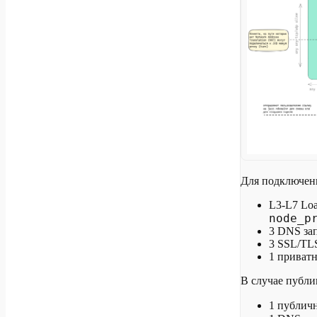
Для подключени
L3-L7 Loa
node_p
3 DNS зап
3 SSL/TL
1 приватн
В случае публи
1 публич