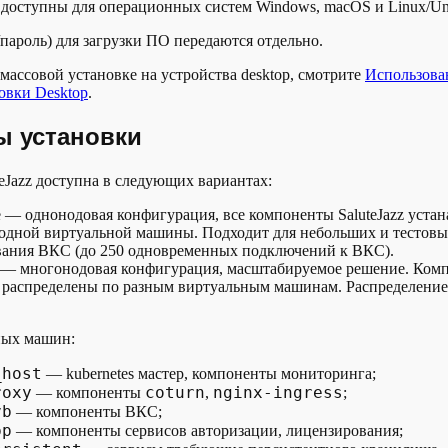
 доступны для операционных систем Windows, macOS и Linux/Un
пароль) для загрузки ПО передаются отдельно.
 массовой установке на устройства desktop, смотрите
Использова
овки Desktop
.
ы установки
teJazz доступна в следующих вариантах:
e — однонодовая конфигурация, все компоненты SaluteJazz уста
 одной виртуальной машины. Подходит для небольших и тестовы
вания ВКС (до 250 одновременных подключений к ВКС).
se — многонодовая конфигурация, масштабируемое решение. Ком
zz распределены по разным виртуальным машинам. Распределение
ных машин:
_host
— kubernetes мастер, компоненты мониторинга;
roxy
coturn
nginx-ingress
— компоненты
,
;
vb
— компоненты ВКС;
pp
— компоненты сервисов авторизации, лицензирования;