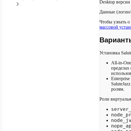
Desktop версии
Данные (логин/
Чтобы узнать о
массовой устан
Вариант
Установка Salu
All-in-On
пределах
использо
Enterpri
SaluteJa
ролям.
Роли виртуаль
server
node_p
node_j
nope_a