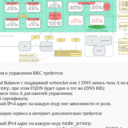
я и управления ВКС требуется:
d Balancer с поддержкой websocket или 1 DNS запись типа A на
roxy
, при этом FQDN будет один и тот же (DNS RR);
иси типа A для панелей управления;
S сертификата;
ый IPv4 адрес на каждую ноду вне зависимости от роли.
кации сервиса в интернет дополнительно требуется:
node_proxy
ный IPv4 адрес на каждую ноду
;