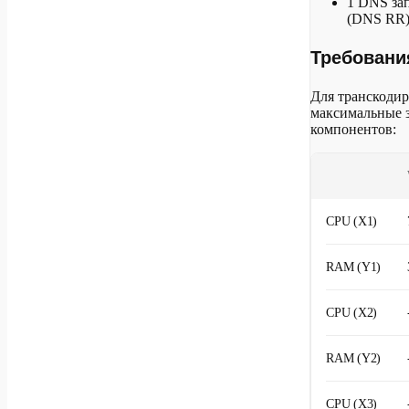
1 DNS за
(DNS RR)
Требования
Для транскодир
максимальные 
компонентов:
CPU (X1)
RAM (Y1)
CPU (X2)
RAM (Y2)
CPU (X3)