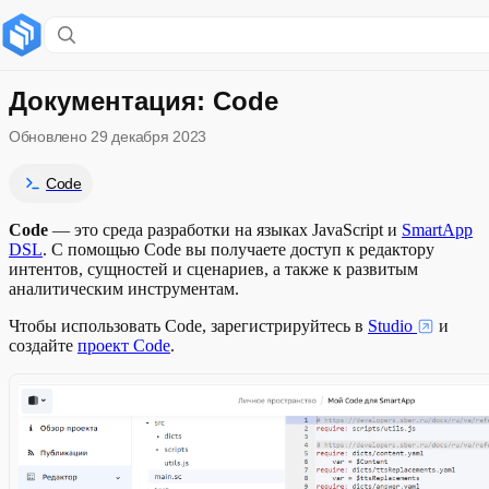
Содержание раздела
Технические требования
Документация: Code
Обновлено
29 декабря 2023
Google Chrome
Code
Использование на ПК
Code
— это среда разработки на языках JavaScript и
SmartApp
Стабильный интернет
DSL
. С помощью Code вы получаете доступ к редактору
интентов, сущностей и сценариев, а также к развитым
аналитическим инструментам.
Чтобы использовать Code, зарегистрируйтесь в
Studio
и
создайте
проект Code
.