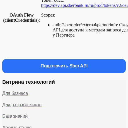
Token URL:
https://dev.api.sberbank.ru/ru/prod/tokens/v2/oa
OAuth Flow
Scopes:
(clientCredentials):
auth://sberorder/external/partnerinfo: Ско
API для доступа к методам запроса д
у Партнера
Подключить Sber API
Витрина технологий
Для бизнеса
Для разработчиков
База знаний
Документация