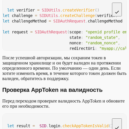
let
 verifier 
=
SIDUtils
.
createVerifier
(
)
let
 challenge 
=
SIDUtils
.
createChallenge
(
verifier
)
let
 challengeMethod 
=
SIDAuthRequest
.
challengeMethod
let
 request 
=
SIDAuthRequest
(
scope
:
"openid profile em
                             state
:
"random_state"
,
                             nonce
:
"random_nonce"
,
                             redirectUri
:
"myapp://cal
                             codeChallenge
:
 challenge
,
После успешной авторизации, мы сохраним токен в
                             codeChallengeMethod
:
 chal
защищенном хранилище и он будет валиден на протяжении
определенного времени. По умолчанию — один день. Если
хотите изменить время, в течение которого токен должен быть
валиден, обратитесь в поддержку.
Проверка AppToken на валидность
Перед переходом проверьте валидность AppToken и обновите
его при необходимости.
let
 result 
=
SID
.
login
.
checkAppTokenIsValid
(
)