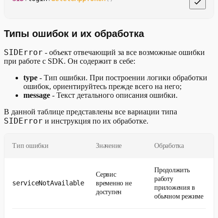
// Если приходит ошибка, то ее
}
else
{
// Открылось webView с сайтом 
}
Типы ошибок и их обработка
}
SIDError
- объект отвечающий за все возможные ошибки
func
webViewReject
(
)
{
при работе с SDK. Он содержит в себе:
// Обработка закрытия webView
}
type
- Тип ошибки. При построении логики обработки
}
ошибок, ориентируйтесь прежде всего на него;
message
- Текст детального описания ошибки.
В данной таблице представлены все вариации типа
SIDError
и инструкция по их обработке.
Тип ошибки
Значение
Обработка
Продолжить
Сервис
работу
serviceNotAvailable
временно не
приложения в
доступен
обычном режиме