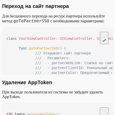
                             codeChallenge
:
 challenge
,
Переход на сайт партнера
                             codeChallengeMethod
:
 chal
Для бесшовного перехода на ресурс партнера используйте
SID
.
login
.
refreshAppToken
(
request
:
 request
)
{
[
weak
se
goToPartnerSSO
метод
с необходимыми параметрами:
guard
let
self
=
self
else
{
return
}
switch
 result 
{
case
.
success
(
let
 response
)
:
guard
let
 authCode 
=
 response
.
class
YourViewController
:
UIViewController
,
SIDWebVi
let
 state 
=
 response
// При успешном ответе требует
func
goToPartnerSSO
(
)
{
case
.
failure
(
let
 error
)
:
/// Открывает сайт партнера
// Получена ошибка, следует об
/// - Parameters:
}
///   - partnerWebLink: Ссылка на сайт
}
///   - partnerClientId: Уникальный ид
///   - partnerColor: Предпочитаемый ц
///   - openIn: Тип контроллера для от
Удаление AppToken
///   - delegate: Обработчик событий w
/// - Returns: Ошибка
При выходе пользователя из системы не забудьте удалить
if
let
 error 
=
SID
.
login
.
goToPartnerSS
AppToken.
SID
.
login
.
deleteAppToken
(
)