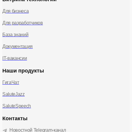
Передать через
настройки
Для бизнеса
clientId и
попробовать
ClientId не
Для разработчиков
clientIdNotFound
снова или
найден
продолжить
База знаний
работу
приложения в
обычном режиме
Документация
IT-вакансии
Наши продукты
ГигаЧат
SaluteJazz
SaluteSpeech
Контакты
Новостной Telegram-канал