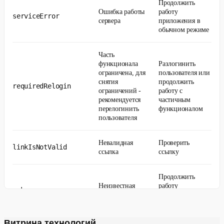
Продолжить
Ошибка работы
работу
serviceError
сервера
приложения в
обычном режиме
Часть
функционала
Разлогинить
ограничена, для
пользователя или
снятия
продолжить
requiredRelogin
ограничений -
работу с
рекомендуется
частичным
перелогинить
функционалом
пользователя
Невалидная
Проверить
linkIsNotValid
ссылка
ссылку
Продолжить
Неизвестная
работу
unknown
ошибка
приложения в
обычном режиме
Витрина технологий