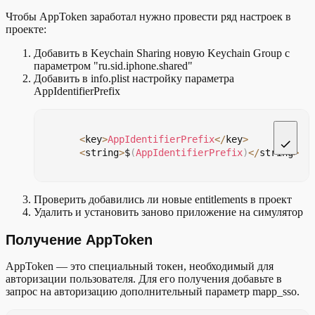
Чтобы AppToken заработал нужно провести ряд настроек в
проекте:
Добавить в Keychain Sharing новую Keychain Group с
параметром "ru.sid.iphone.shared"
Добавить в info.plist настройку параметра
AppIdentifierPrefix
<
key
>
AppIdentifierPrefix
</
key
>
<
string
>
$
(
AppIdentifierPrefix
)
</
string
>
Проверить добавились ли новые entitlements в проект
Удалить и установить заново приложение на симулятор
Получение AppToken
AppToken — это специальный токен, необходимый для
авторизации пользователя. Для его получения добавьте в
запрос на авторизацию дополнительный параметр mapp_sso.