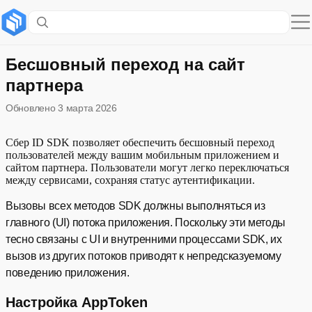
Содержание раздела
Настройка AppToken
Бесшовный переход на сайт
партнера
Получение AppToken
Обновлено
3 марта 2026
Проверка AppToken на валидность
Сбер ID SDK позволяет обеспечить бесшовный переход
Обновление AppToken
пользователей между вашим мобильным приложением и
сайтом партнера. Пользователи могут легко переключаться
Развернуть
между сервисами, сохраняя статус аутентификации.
Переход на сайт партнера
Вызовы всех методов SDK должны выполняться из
Удаление AppToken
главного (UI) потока приложения. Поскольку эти методы
тесно связаны с UI и внутренними процессами SDK, их
Типы ошибок и их обработка
вызов из других потоков приводят к непредсказуемому
поведению приложения.
Настройка AppToken