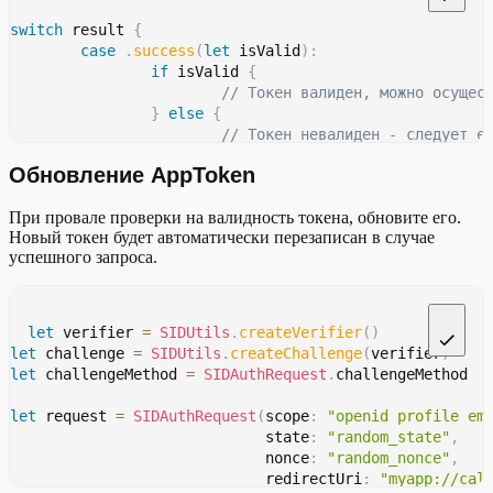
switch
 result 
{
case
.
success
(
let
 isValid
)
:
if
 isValid 
{
// Токен валиден, можно осущес
}
else
{
// Токен невалиден - следует е
}
Обновление AppToken
case
.
failure
(
let
 error
)
:
// Получена ошибка, следует обработать
При провале проверки на валидность токена, обновите его.
}
Новый токен будет автоматически перезаписан в случае
успешного запроса.
let
 verifier 
=
SIDUtils
.
createVerifier
(
)
let
 challenge 
=
SIDUtils
.
createChallenge
(
verifier
)
let
 challengeMethod 
=
SIDAuthRequest
.
challengeMethod
let
 request 
=
SIDAuthRequest
(
scope
:
"openid profile em
                             state
:
"random_state"
,
                             nonce
:
"random_nonce"
,
                             redirectUri
:
"myapp://cal