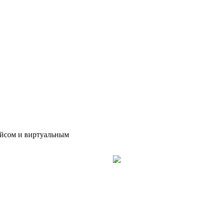
Наприме
— Просм
— Приём 
— Оформ
ейсом и виртуальным