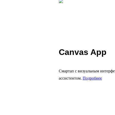
Canvas App
Смартап с визуальным интерф
ассистентом.
Подробнее
Например:
— Заказ продуктов
— Покупка билетов
— Игры и головоломки