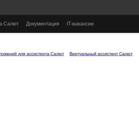
а Салют
Документация
IT-вакансии
ложений для ассистента Салют
Виртуальный ассистент Салют
тапов