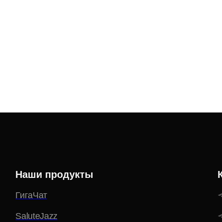
Наши продукты
ГигаЧат
SaluteJazz