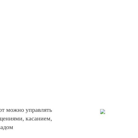
ют можно управлять
щениями, касанием,
падом