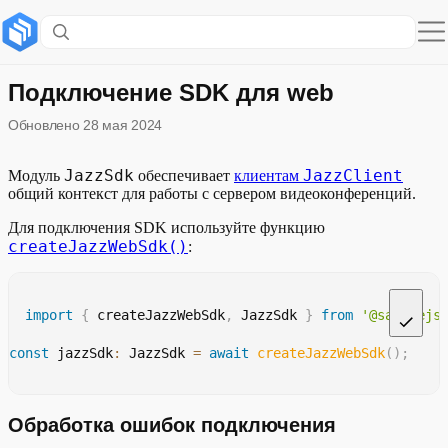
Содержание раздела
Обработка ошибок подключения
Подключение SDK для web
Обновлено
28 мая 2024
Справка
Методы
JazzSdk
JazzClient
Модуль
обеспечивает
клиентам
общий контекст для работы с сервером видеоконференций.
Псевдонимы типов
Для подключения SDK используйте функцию
createJazzWebSdk()
:
import
{
 createJazzWebSdk
,
 JazzSdk 
}
from
'@salutejs
const
 jazzSdk
:
 JazzSdk 
=
await
createJazzWebSdk
(
)
;
Обработка ошибок подключения