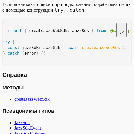
Если возникают ошибки при подключении, обрабатывайте их
try..catch
с помощью конструкции
:
import
{
 createJazzWebSdk
,
 JazzSdk 
}
from
'@salutejs
try
{
const
 jazzSdk
:
 JazzSdk 
=
await
createJazzWebSdk
(
)
;
}
catch
(
error
)
{
}
Справка
Методы
createJazzWebSdk
Псевдонимы типов
JazzSdk
JazzSdkEvent
JazzSdkOptions