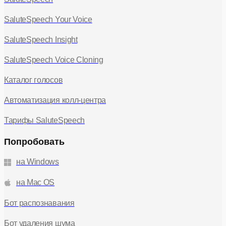
SaluteSpeech Your Voice
SaluteSpeech Insight
SaluteSpeech Voice Cloning
Каталог голосов
Автоматизация колл-центра
Тарифы SaluteSpeech
Попробовать
на Windows
на Mac OS
Бот распознавания
Бот удаления шума