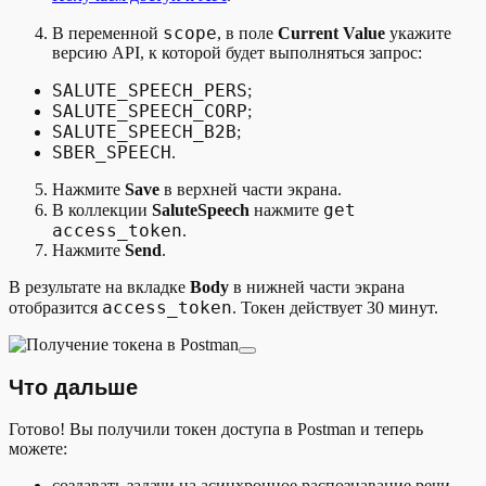
scope
В переменной
, в поле
Current Value
укажите
версию API, к которой будет выполняться запрос:
SALUTE_SPEECH_PERS
;
SALUTE_SPEECH_CORP
;
SALUTE_SPEECH_B2B
;
SBER_SPEECH
.
Нажмите
Save
в верхней части экрана.
get
В коллекции
SaluteSpeech
нажмите
access_token
.
Нажмите
Send
.
В результате на вкладке
Body
в нижней части экрана
access_token
отобразится
. Токен действует 30 минут.
Что дальше
Готово! Вы получили токен доступа в Postman и теперь
можете:
создавать задачи на асинхронное распознавание речи.