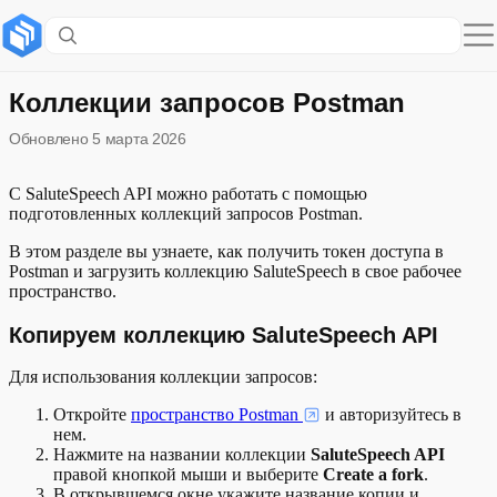
Содержание раздела
Копируем коллекцию SaluteSpeech API
Коллекции запросов Postman
Обновлено
5 марта 2026
Получаем токен доступа
Что дальше
С SaluteSpeech API можно работать с помощью
подготовленных коллекций запросов Postman.
В этом разделе вы узнаете, как получить токен доступа в
Postman и загрузить коллекцию SaluteSpeech в свое рабочее
пространство.
Копируем коллекцию SaluteSpeech API
Для использования коллекции запросов:
Откройте
пространство Postman
и авторизуйтесь в
нем.
Нажмите на названии коллекции
SaluteSpeech API
правой кнопкой мыши и выберите
Create a fork
.
В открывшемся окне укажите название копии и