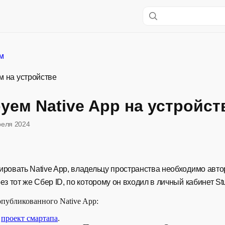
м
м на устройстве
уем Native App на устройст
реля 2024
ировать Native App, владельцу пространства необходимо авто
ез тот же Сбер ID, по которому он входил в личный кабинет Stu
опубликованного Native App:
е
проект смартапа
.