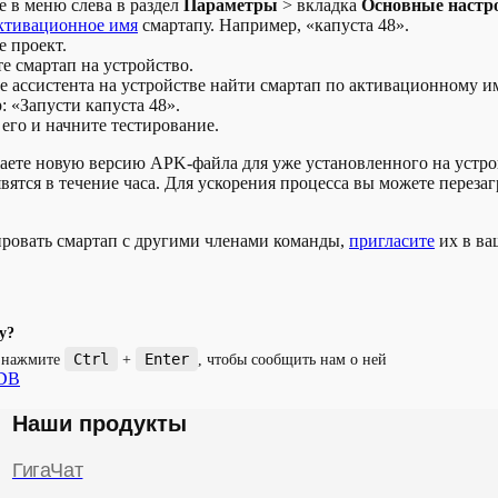
 в меню слева в раздел
Параметры
> вкладка
Основные настр
активационное имя
смартапу. Например, «капуста 48».
 проект.
е смартап на устройство.
 ассистента на устройстве найти смартап по активационному и
 «Запусти капуста 48».
его и начните тестирование.
аете новую версию APK-файла для уже установленного на устро
вятся в течение часа. Для ускорения процесса вы можете перезаг
ровать смартап с другими членами команды,
пригласите
их в ва
у?
Ctrl
Enter
и нажмите
+
, чтобы сообщить нам о ней
DB
Наши продукты
ГигаЧат