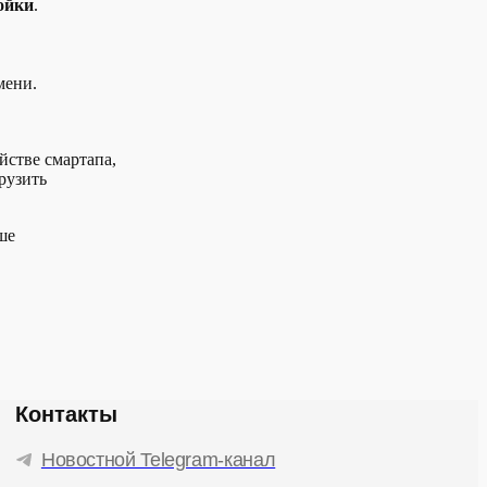
ойки
.
мени.
йстве смартапа,
рузить
ше
Контакты
Новостной Telegram-канал