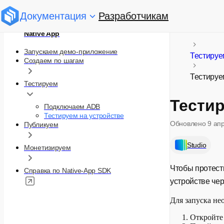
Документация
Разработчикам
Native App
Запускаем демо-приложение
Тестируе
Создаем по шагам
Тестируе
Тестируем
Тестир
Подключаем ADB
Тестируем на устройстве
Обновлено
9 ап
Публикуем
Studio
Монетизируем
Чтобы протест
Справка по Native-App SDK
устройстве чер
Для запуска не
Откройт