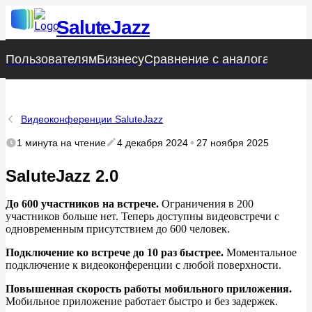
SaluteJazz
Пользователям
Пользователям
Бизнесу
Бизнесу
Сравнение с аналогами
Сравнение с аналогами
Стат
Стат
Видеоконференции SaluteJazz
1 минута
на чтение
4 декабря 2024
27 ноября 2025
SaluteJazz 2.0
До 600 участников на встрече.
Ограничения в 200
участников больше нет. Теперь доступны видеовстречи с
одновременным присутствием до 600 человек.
Подключение ко встрече до 10 раз быстрее.
Моментальное
подключение к видеоконференции с любой поверхности.
Повышенная скорость работы мобильного приложения.
Мобильное приложение работает быстро и без задержек.