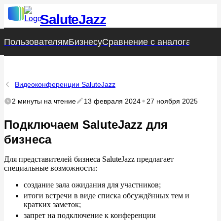
SaluteJazz
Пользователям
Пользователям
Бизнесу
Бизнесу
Сравнение с аналогами
Сравнение с аналогами
Стат
Стат
Видеоконференции SaluteJazz
2 минуты
на чтение
13 февраля 2024
27 ноября 2025
Подключаем SaluteJazz для
бизнеса
Для представителей бизнеса SaluteJazz предлагает
специальные возможности:
создание зала ожидания для участников;
итоги встречи в виде списка обсуждённых тем и
кратких заметок;
запрет на подключение к конференции