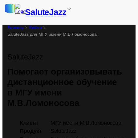
SaluteJazz
Бизнесу
Кейсы
SaluteJazz для МГУ имени М.В.Ломоносова
SaluteJazz
Помогает организовы­вать
дистанцион­ное обучение
в МГУ имени
М.В.Ломоносова
Клиент
МГУ имени М.В.Ломоносова
Продукт
SaluteJazz