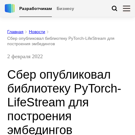
Разработчикам
Бизнесу
Главная
Новости
Сбер опубликовал библиотеку PyTorch-LifeStream для
построения эмбедингов
2 февраля 2022
Сбер опубликовал
библиотеку PyTorch-
LifeStream для
построения
эмбедингов