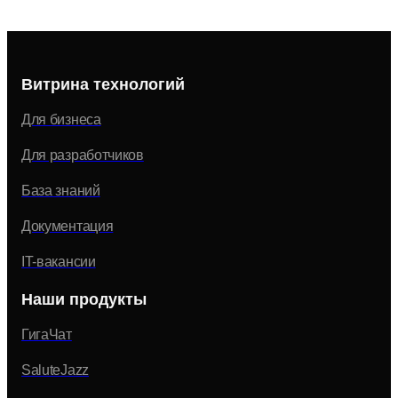
Витрина технологий
Для бизнеса
Для разработчиков
База знаний
Документация
IT-вакансии
Наши продукты
ГигаЧат
SaluteJazz