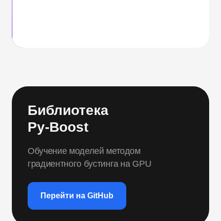
Библиотека
Py-Boost
Обучение моделей методом
градиентного бустинга на GPU
Перейти на GitHub