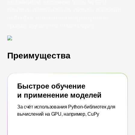
кастомизации: кастомные лоссы на GPU,
стратегии семплирования, способы обработки
multioutput, возможность контролировать
процесс обучения на любой стадии
Преимущества
Быстрое обучение
и применение моделей
За счёт использования Python-библиотек для
вычислений на GPU, например, CuPy