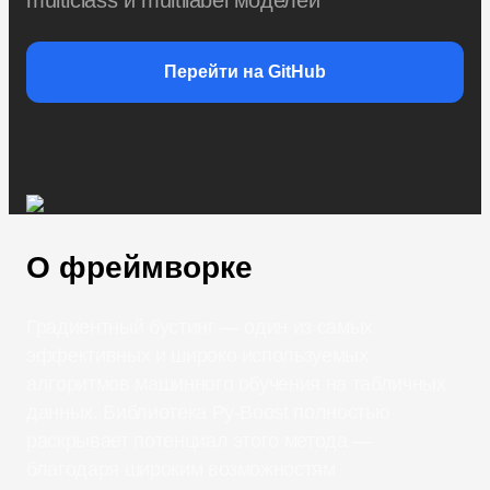
multiclass и multilabel моделей
Перейти на GitHub
О фреймворке
Градиентный бустинг — один из самых
эффективных и широко используемых
алгоритмов машинного обучения на табличных
данных. Библиотека Py-Boost полностью
раскрывает потенциал этого метода —
благодаря широким возможностям