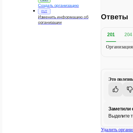
Создать организацию
PUT
Ответы
Изменить информацию об
организации
201
204
Организация
Это полезн
Заметили 
Выделите т
Удалить орган