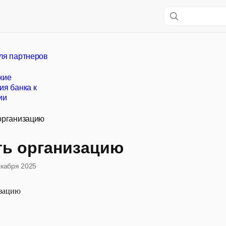
ля партнеров
кие
ия банка к
ии
организацию
ть организацию
екабря 2025
изацию