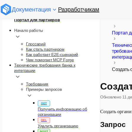
Документация
Разработчикам
Портал для партнеров
Начало работы
Портал д
Глоссарий
Техничес
Как стать партнером
требован
Как работает E2E-сценарий
интеграц
Чем помогает MCP Forge
Технические требования банка к
Создать 
интеграции
Созда
Требования
Примеры запросов
Обновлено
11 д
GET
Получить информацию об
Создать орган
организации
DEL
Запрос
Удалить организацию
POST