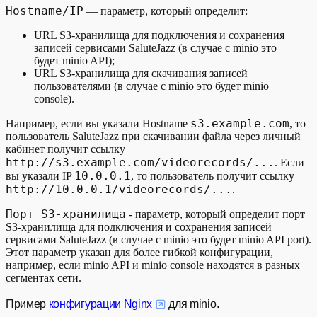
Hostname/IP
— параметр, который определит:
URL S3-хранилища для подключения и сохранения
записей сервисами SaluteJazz (в случае с minio это
будет minio API);
URL S3-хранилища для скачивания записей
пользователями (в случае с minio это будет minio
console).
s3.example.com
Например, если вы указали Hostname
, то
пользователь SaluteJazz при скачивании файла через личный
кабинет получит ссылку
http://s3.example.com/videorecords/...
. Если
10.0.0.1
вы указали IP
, то пользователь получит ссылку
http://10.0.0.1/videorecords/...
.
Порт S3-хранилища
- параметр, который определит порт
S3-хранилища для подключения и сохранения записей
сервисами SaluteJazz (в случае с minio это будет minio API port).
Этот параметр указан для более гибкой конфигурации,
например, если minio API и minio console находятся в разных
сегментах сети.
Пример
конфигурации Nginx
для minio.