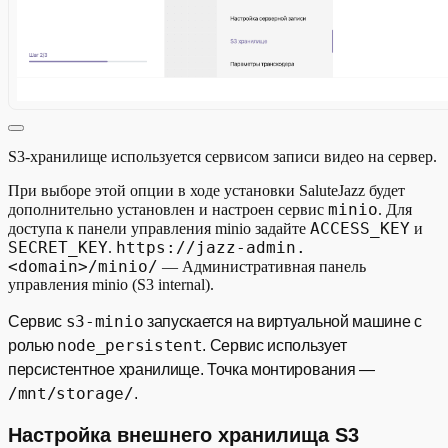
S3-хранилище используется сервисом записи видео на сервер.
При выборе этой опции в ходе установки SaluteJazz будет
minio
дополнительно установлен и настроен сервис
. Для
ACCESS_KEY
доступа к панели управления minio задайте
и
SECRET_KEY
https://jazz-admin.
.
<domain>/minio/
— Административная панель
управления minio (S3 internal).
s3-minio
Сервис
запускается на виртуальной машине с
node_persistent
ролью
. Сервис использует
персистентное хранилище. Точка монтирования —
/mnt/storage/
.
Настройка внешнего хранилища S3