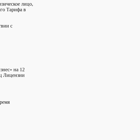
зическое лицо,
го Тарифа в
твии с
знес» на 12
яц Лицензии
время