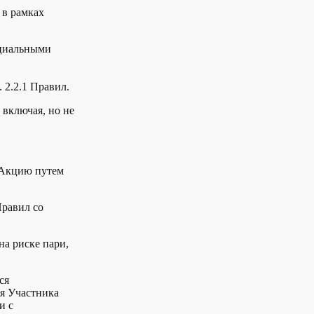
 в рамках
ециальными
 2.2.1 Правил.
 включая, но не
ь Акцию путем
Правил со
на риске пари,
ся
я Участника
и с