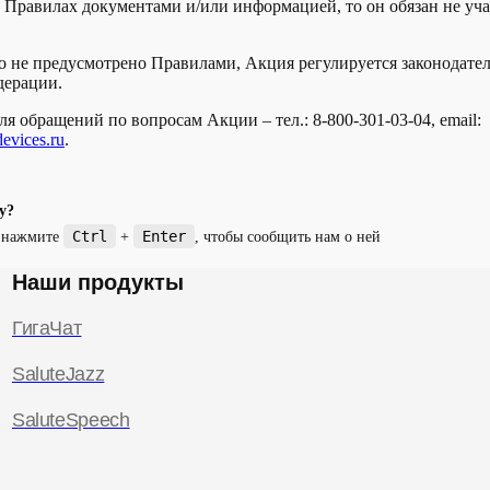
Правилах документами и/или информацией, то он обязан не уча
что не предусмотрено Правилами, Акция регулируется законодате
дерации.
ля обращений по вопросам Акции – тел.: 8-800-301-03-04, email:
evices.ru
.
у?
Ctrl
Enter
и нажмите
+
, чтобы сообщить нам о ней
Наши продукты
ГигаЧат
SaluteJazz
SaluteSpeech