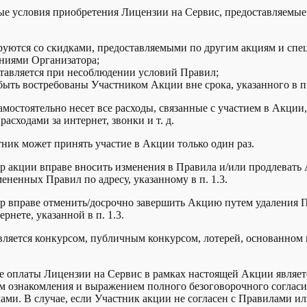
ые условия приобретения Лицензии на Сервис, предоставляемые
руются со скидками, предоставляемыми по другим акциям и сп
ниями Организатора;
ставляется при несоблюдении условий Правил;
быть востребованы Участником Акции вне срока, указанного в п.
амостоятельно несет все расходы, связанные с участием в Акции,
расходами за интернет, звонки и т. д.
тник может принять участие в Акции только один раз.
ор акции вправе вносить изменения в Правила и/или продлеват
ененных Правил по адресу, указанному в п. 1.3.
ор вправе отменить/досрочно завершить Акцию путем удаления 
рнете, указанной в п. 1.3.
является конкурсом, публичным конкурсом, лотерей, основанном 
е оплаты Лицензии на Сервис в рамках настоящей Акции являет
 ознакомления и выражением полного безоговорочного согласи
ами. В случае, если Участник акции не согласен с Правилами ил