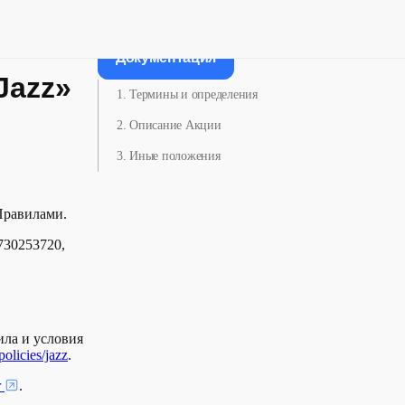
Документация
Jazz»
1. Термины и определения
2. Описание Акции
3. Иные положения
Правилами.
730253720,
ила и условия
policies/jazz
.
r
.