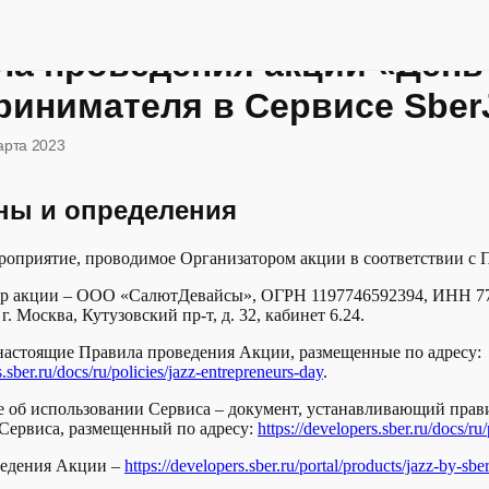
ла проведения акции «День
ринимателя в Сервисе Sber
арта 2023
ины и определения
ероприятие, проводимое Организатором акции в соответствии с 
тор акции – ООО «СалютДевайсы», ОГРН 1197746592394, ИНН 7
 г. Москва, Кутузовский пр-т, д. 32, кабинет 6.24.
 настоящие Правила проведения Акции, размещенные по адресу:
s.sber.ru/docs/ru/policies/jazz-entrepreneurs-day
.
е об использовании Сервиса – документ, устанавливающий прав
Сервиса, размещенный по адресу:
https://developers.sber.ru/docs/ru/
ведения Акции –
https://developers.sber.ru/portal/products/jazz-by-sbe