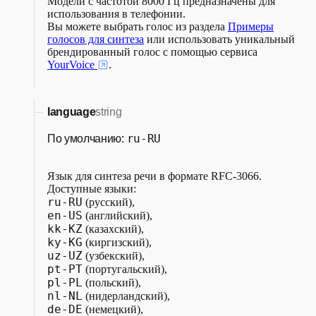
Модели с частотой 8000 Гц предназначены для
использования в телефонии.
Вы можете выбрать голос из раздела
Примеры
голосов для синтеза
или использовать уникальный
брендированный голос с помощью сервиса
YourVoice
.
language
string
ru-RU
По умолчанию:
Язык для синтеза речи в формате RFC-3066.
Доступные языки:
ru-RU
(русский),
en-US
(английский),
kk-KZ
(казахский),
ky-KG
(киргизский),
uz-UZ
(узбекский),
pt-PT
(португальский),
pl-PL
(польский),
nl-NL
(нидерландский),
de-DE
(немецкий),