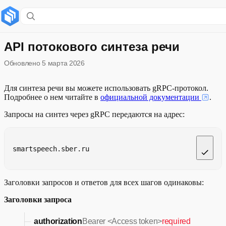
Содержание раздела
Создание приложения
API потокового синтеза речи
Обновлено
5 марта 2026
Передача параметров синтеза
Получение ответа
Для синтеза речи вы можете использовать gRPC-протокол.
Подробнее о нем читайте в
официальной документации
.
Заголовки ответа
Запросы на синтез через gRPC передаются на адрес:
Развернуть
Параметры ответа
smartspeech.sber.ru
Коды ошибок
Пример клиентского приложения
Заголовки запросов и ответов для всех шагов одинаковы:
Заголовки запроса
authorization
Bearer <Access token>
required