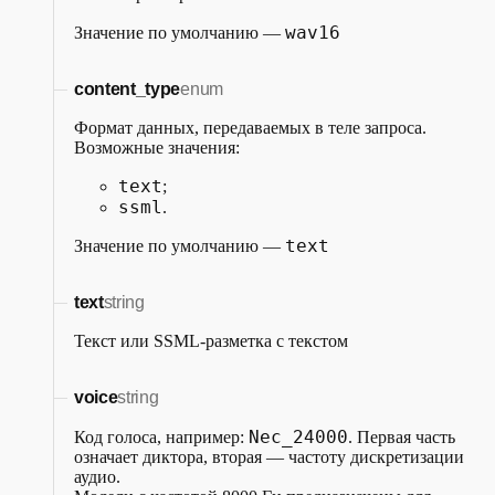
wav16
Значение по умолчанию —
content_type
enum
Формат данных, передаваемых в теле запроса.
Возможные значения:
text
;
ssml
.
text
Значение по умолчанию —
text
string
Текст или SSML-разметка с текстом
voice
string
Nec_24000
Код голоса, например:
. Первая часть
означает диктора, вторая — частоту дискретизации
аудио.