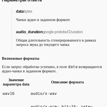
data
bytes
Чанки аудио в заданном формате
audio_duration
google.protobuf.Duration
Общая длительность сгенерированного в рамках
запроса звука до текущего чанка
Возможные форматы
data
Если запрос обработан успешно, в поле
возвращаются
аудио-чанки в заданном формате.
Значение
Описание формата
параметра data
wav16
audio/x-wav
audio/x-pcm; bit=16; rate=