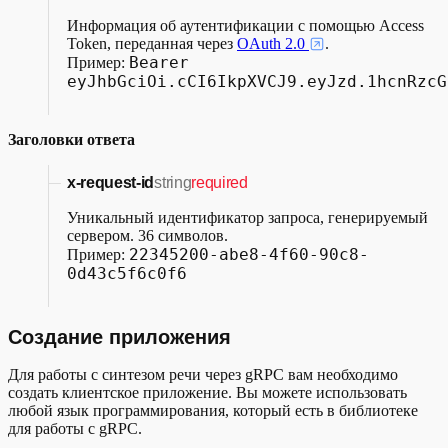
Информация об аутентификации с помощью Access
Token, переданная через
OAuth 2.0
.
Bearer
Пример:
eyJhbGciOi.cCI6IkpXVCJ9.eyJzd.1hcnRzcG
Заголовки ответа
x-request-id
string
required
Уникальный идентификатор запроса, генерируемый
сервером. 36 символов.
22345200-abe8-4f60-90c8-
Пример:
0d43c5f6c0f6
Создание приложения
Для работы с синтезом речи через gRPC вам необходимо
создать клиентское приложение. Вы можете использовать
любой язык программирования, который есть в библиотеке
для работы с gRPC.