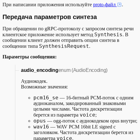
При написании приложения используйте
proto-файл
.
Передача параметров синтеза
При обращении по gRPC-протоколу с запросом синтеза речи
Synthesis
клиентское приложение использует метод
. В
сообщении клиент должен отправить опции синтеза в
SynthesisRequest
сообщении типа
.
Параметры сообщения:
audio_encoding
enum (AudioEncoding)
Аудиокодек.
Возможные значения:
pcm16_se
— 16-битный PCM-поток с одним
аудиоканалом, закодированный знаковыми
целыми числами. Частота дискретизации
voice
берется из параметра
;
opus
— ogg-поток с аудиокодеком opus внутри;
wav16
— WAV PCM 16bit LE signed с
заголовком. Частота дискретизации берется из
voice
параметра
.