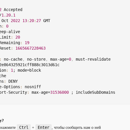
2
 Accepted
/
1.20
.
1
 Oct 
2022
13
:
20
:
27
 GMT
h
:
0
eep-alive
Limit
:
20
Remaining
:
19
Reset
:
1665667228463
:
 no-cache
,
 no-store
,
 max-age=
0
,
 must-revalidate
2e864325921cff888c3013d61c
ion
:
1
; mode=block
che
ns
:
 DENY
e-Options
:
 nosniff
ort-Security
:
 max-age=
31536000
 ; includeSubDomains
у?
Ctrl
Enter
и нажмите
+
, чтобы сообщить нам о ней