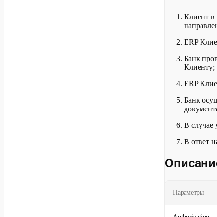
Клиент в 
направле
ERP Клие
Банк пров
Клиенту;
ERP Клие
Банк осущ
документ
В случае
В ответ н
Описание
Параметры
Authorization