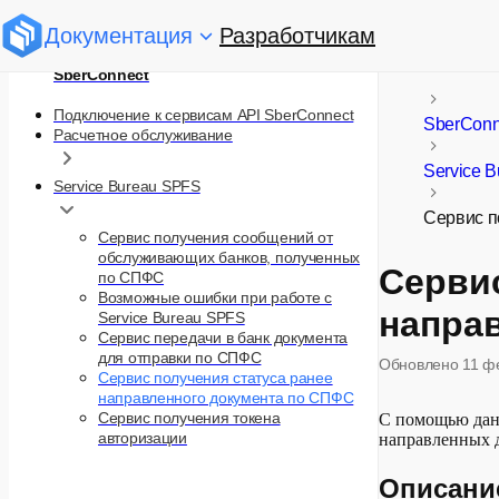
Документация
Разработчикам
SberСonnect
Подключение к сервисам API SberConnect
SberConn
Расчетное обслуживание
Service 
Service Bureau SPFS
Сервис п
Cервис получения сообщений от
обслуживающих банков, полученных
Сервис
по СПФС
Возможные ошибки при работе c
напра
Service Bureau SPFS
Сервис передачи в банк документа
для отправки по СПФС
Обновлено
11 ф
Сервис получения статуса ранее
направленного документа по СПФС
Сервис получения токена
C помощью данн
авторизации
направленных 
Описание