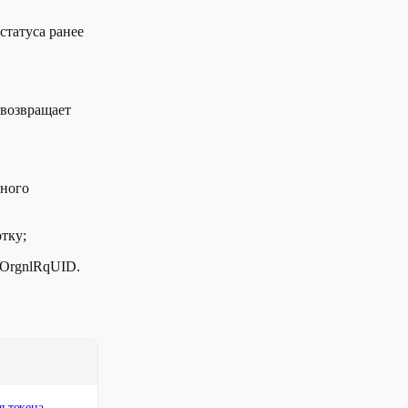
статуса ранее
 возвращает
дного
тку;
 OrgnlRqUID.
я токена