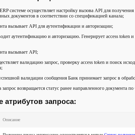
ERP системе осуществляет настройку вызова API для получения 
нных документов в соответствии со спецификацией канала;
нта вызывает API для аутентификации и авторизации;
одит аутентификацию и авторизацию. Генерирует access token и
нта вызывает API;
ествляет валидацию запрос, проверку access token и поиск исхо
а;
 успешной валидации сообщения Банк принимает запрос в обрабо
а запрос возвращается статус ранее направленного документа по
 атрибутов запроса:
Описание
Получение токена авторизации осуществляется в методе
Сервиc получени