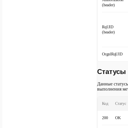
(header)
RqUID
(header)
OrgnlRqUID
Статусы 
Данные статусы
выполнения ме
Код
Статус
200
OK