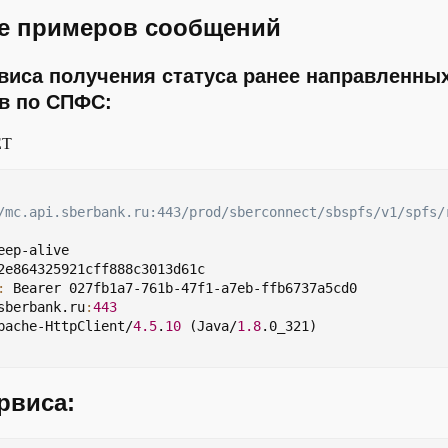
е примеров сообщений
Try again later
able
виса получения статуса ранее направленны
y
Gateway Timeout
в по СПФС:
t
ET
/mc.api.sberbank.ru:443/prod/sberconnect/sbspfs/v1/spfs/
eep-alive
2e864325921cff888c3013d61c
:
 Bearer 027fb1a7-761b-47f1-a7eb-ffb6737a5cd0
sberbank.ru
:
443
pache-HttpClient/
4.5
.
10
 (Java/
1.8
.0_321)
рвиса: