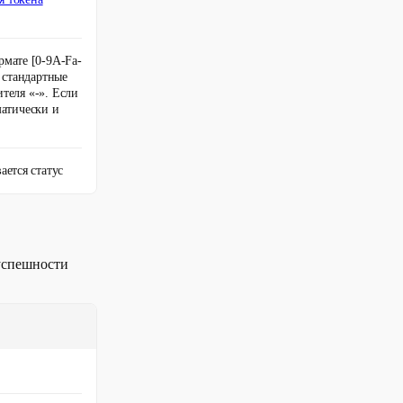
мате [0-9A-Fa-
ь стандартные
теля «-». Если
матически и
ется статус
 успешности