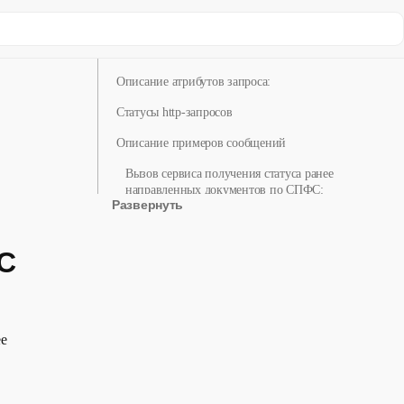
Описание бизнес-процесса:
Описание атрибутов запроса:
Статусы http-запросов
Описание примеров сообщений
Вызов сервиса получения статуса ранее
направленных документов по СПФС:
Развернуть
Ответ сервиса:
С
ее