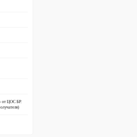
 от ЦОС БР.
олучателя)