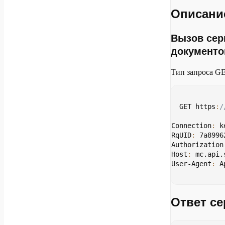
Service
Описани
503
Unavail
Вызов сер
Gatewa
504
документо
Timeou
Тип запроса G
GET https
:
/
Connection
:
 k
RqUID
:
 7a8996
Authorization
Host
:
 mc.api.
User-Agent
:
 A
Ответ се