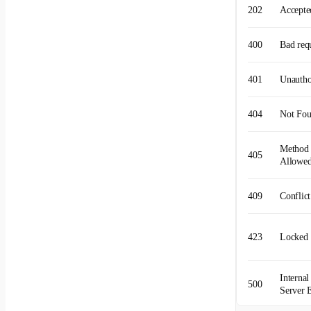
202
Accepte
400
Bad req
401
Unautho
404
Not Fo
Method
405
Allowe
409
Conflict
423
Locked
Internal
500
Server 